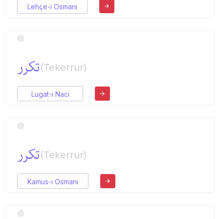
Lehçe-i Osmani
تكرر
(Tekerrur)
Lugat-ı Naci
تكرر
(Tekerrur)
Kamus-ı Osmani