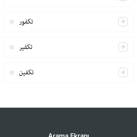
تكفور
تكفیر
تكفین
Arama Ekranı