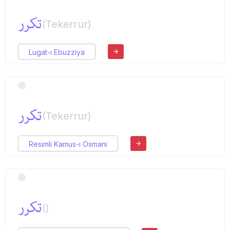
تكرر
(Tekerrur)
Lugat-ı Ebuzziya
تكرر
(Tekerrur)
Resimli Kamus-ı Osmani
تكرر
()