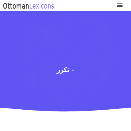
تكرر -