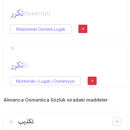
تكرر
(tekerrür)
Mükemmel Osmanlı Lugatı
تكرر
()
Müntehab-ı Lugat-ı Osmâniyye
Almanca Osmanlıca Sözlük sıradaki maddeler
تكذیب