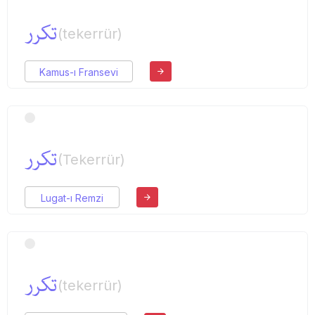
تكرر
(tekerrür)
Kamus-ı Fransevi
تكرر
(Tekerrür)
Lugat-ı Remzi
تكرر
(tekerrür)