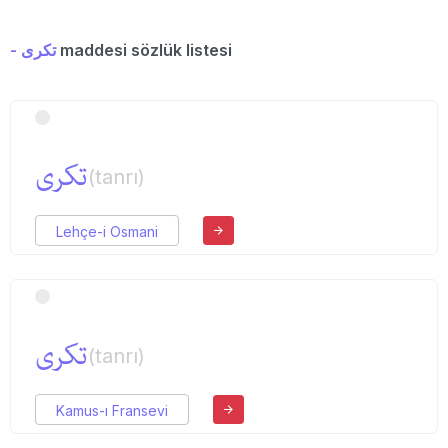
- تكری
maddesi sözlük listesi
تكری
(tanrı)
Lehçe-i Osmani
تكری
(tanrı)
Kamus-ı Fransevi