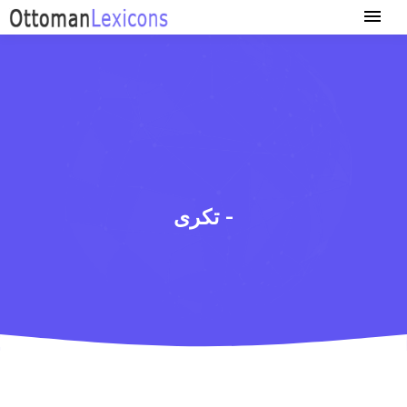
تكری -