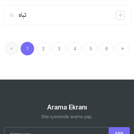
تباه
1
2
3
4
5
6
Arama Ekranı
Site içersinde arama yap.