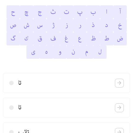
آ
ا
ب
پ
ت
ث
ج
چ
ح
خ
د
ذ
ر
ز
ژ
س
ش
ص
ض
ط
ظ
ع
غ
ف
ق
ك
گ
ل
م
ن
و
ه
ى
تا
تا
تائب