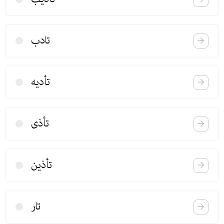
تادب
تأدیه
تأذی
تأذین
تار