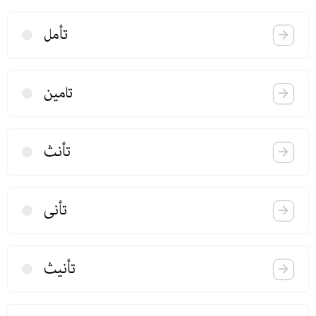
تأمل
تامین
تأنث
تأنی
تأنیث