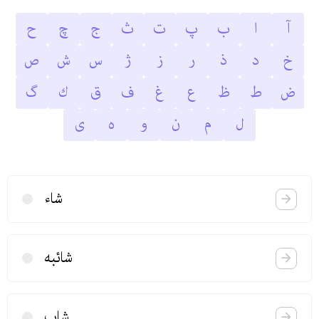
آ
ا
ب
پ
ت
ث
ج
چ
ح
خ
د
ذ
ر
ز
ژ
س
ش
ص
ض
ط
ظ
ع
غ
ف
ق
ك
گ
ل
م
ن
و
ه
ى
شاء
شائبه
شاب