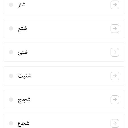
شتر
شتم
شتی
شتیت
شجاج
شجاع