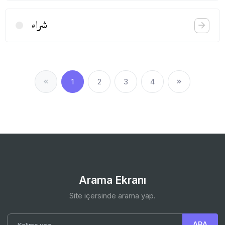
شراء
1
2
3
4
Arama Ekranı
Site içersinde arama yap.