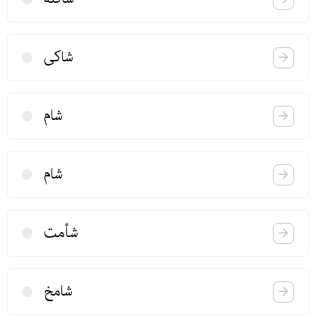
شاكی
شام
شام
شأمت
شامخ