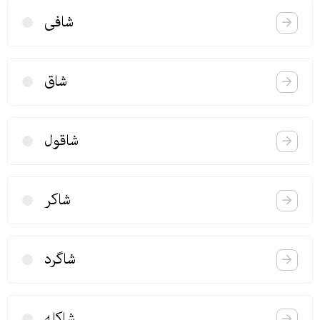
شافی
شاق
شاقول
شاكر
شاگرد
شاكله