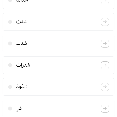
شدائد
شدت
شدبد
شذرات
شذوذ
شر