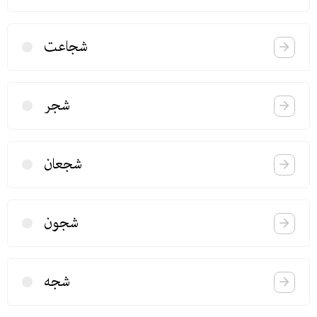
شجاعت
شجر
شجعان
شجون
شجه