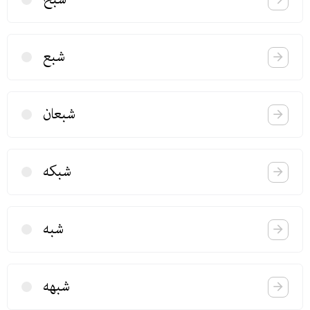
شبع
شبعان
شبكه
شبه
شبهه