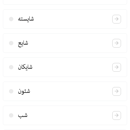
شایسته
شایع
شایكان
شئون
شب