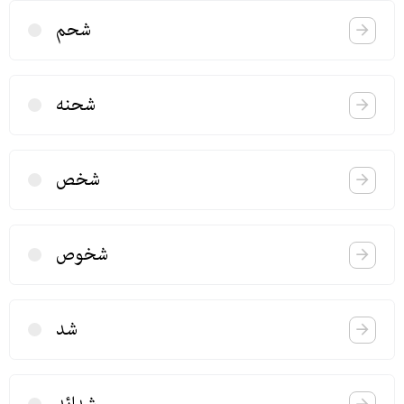
شحم
شحنه
شخص
شخوص
شد