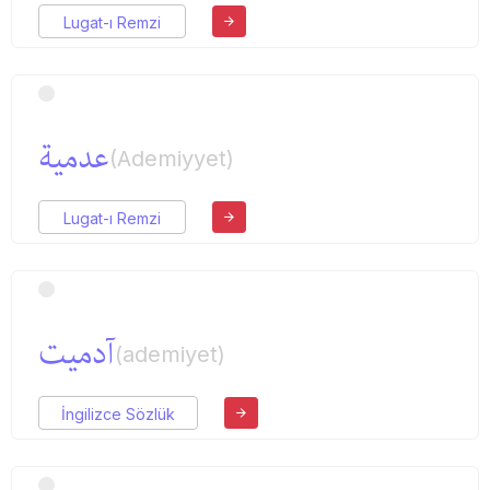
Lugat-ı Remzi
عدمیة
(Ademiyyet)
Lugat-ı Remzi
آدمیت
(ademiyet)
İngilizce Sözlük