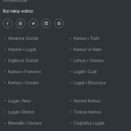
hizmetinizde.
Bizi takip ediniz:
Almanca Sözlük
Kamus-ı Türki
Hazine-i Lugat
Kamus'ul Alam
İngilizce Sözlük
Lehçe-i Osmani
Kamus-ı Fransevi
Lugat-ı Cudi
Kamus-ı Osmani
Lugat-ı Ebuzziya
Lugat-ı Naci
Resimli Kamus
Lugat-ı Remzi
Türkçe Kamus
Memalik-i Osmani
Coğrafya Lugatı