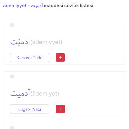
ademiyyet - آدمیت
maddesi sözlük listesi
آدمیّت
(ademiyyet)
Kamus-ı Türki
آدمیت
(âdemiyet)
Lugat-ı Naci