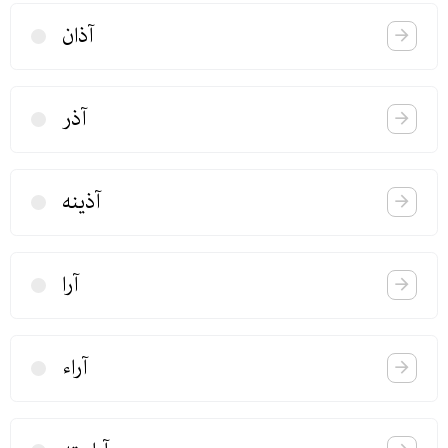
آذان
آذر
آذینه
آرا
آراء