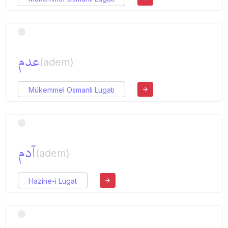
عدم
(adem)
Mükemmel Osmanlı Lugatı
آدم
(adem)
Hazine-i Lugat