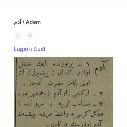
آدم / Adem
Lugat-ı Cudi