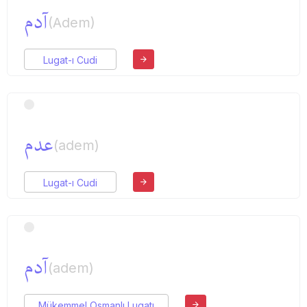
آدم
(Adem)
Lugat-ı Cudi
عدم
(adem)
Lugat-ı Cudi
آدم
(adem)
Mükemmel Osmanlı Lugatı