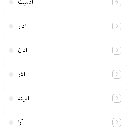
آدمیت
آذار
آذان
آذر
آذینه
آرا