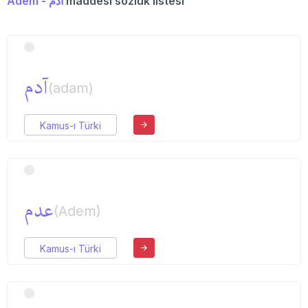
Adem - آدم
maddesi sözlük listesi
آدم
(adam)
Kamus-ı Türki
عدم
(Adem)
Kamus-ı Türki