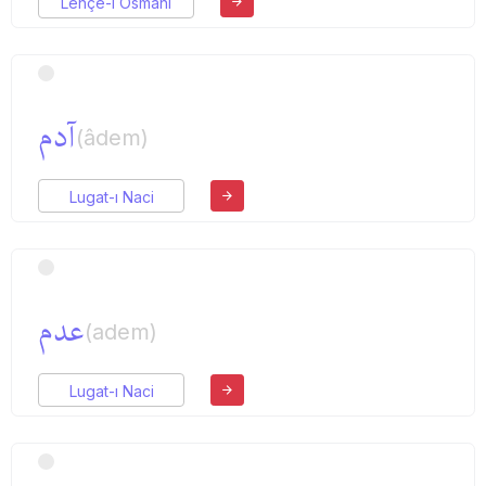
Lehçe-i Osmani
آدم
(âdem)
Lugat-ı Naci
عدم
(adem)
Lugat-ı Naci