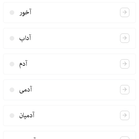
آخور
آداب
آدم
آدمی
آدمیان