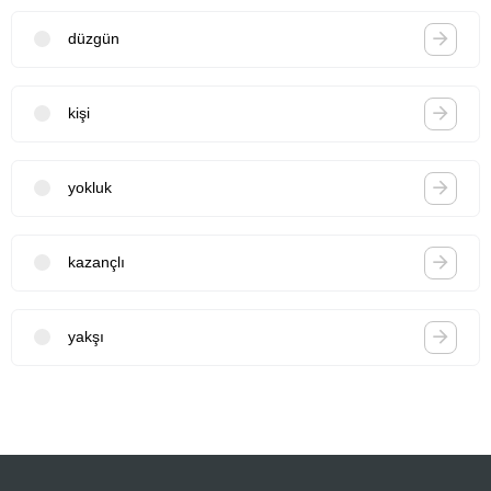
düzgün
kişi
yokluk
kazançlı
yakşı