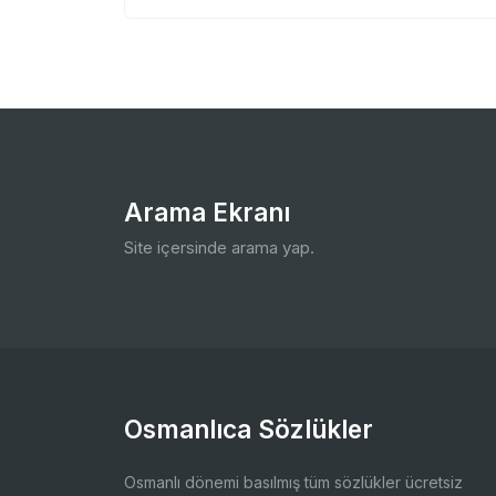
Arama Ekranı
Site içersinde arama yap.
Osmanlıca Sözlükler
Osmanlı dönemi basılmış tüm sözlükler ücretsiz