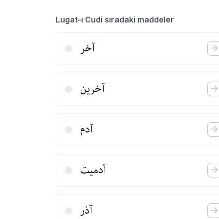
Lugat-ı Cudi sıradaki maddeler
آخر
آخرین
آدم
آدمیت
آذر