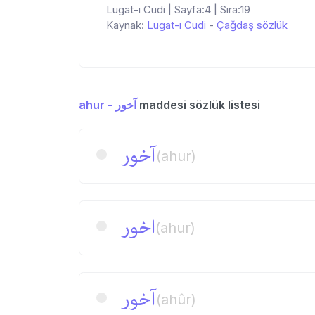
Lugat-ı Cudi | Sayfa:4 | Sıra:19
Kaynak:
Lugat-ı Cudi
-
Çağdaş sözlük
ahur - آخور
maddesi sözlük listesi
آخور
(ahur)
اخور
(ahur)
آخور
(ahûr)