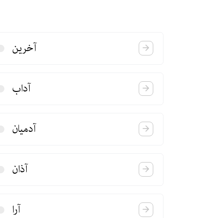
آخرین
آداب
آدمیان
آذان
آرا