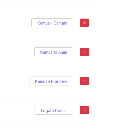
Kamus-ı Osmani
Kamus'ul Alam
Kamus-ı Fransevi
Lugat-ı Remzi