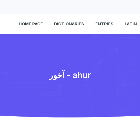
HOME PAGE
DICTIONARIES
ENTRIES
LATIN
آخور - ahur