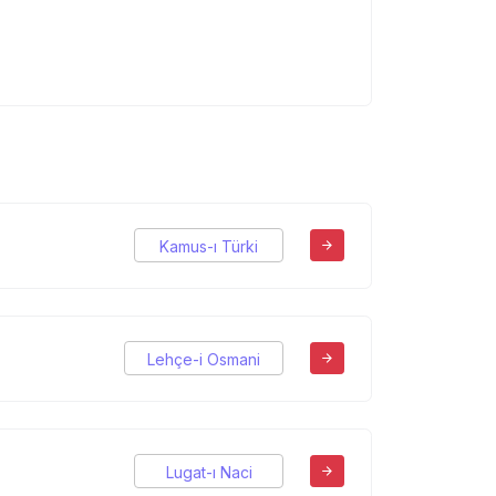
Kamus-ı Türki
Lehçe-i Osmani
Lugat-ı Naci