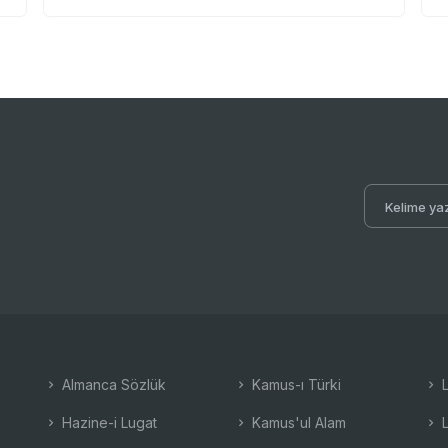
Almanca Sözlük
Kamus-ı Türki
L
Hazine-i Lugat
Kamus'ul Alam
L