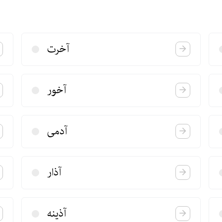
آخرت
آخور
آدمی
آذار
آذینه