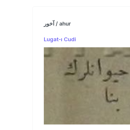
آخور / ahur
Lugat-ı Cudi