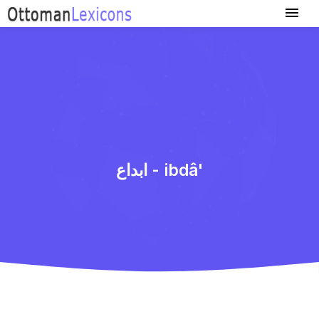
ابداع - ibdâ'