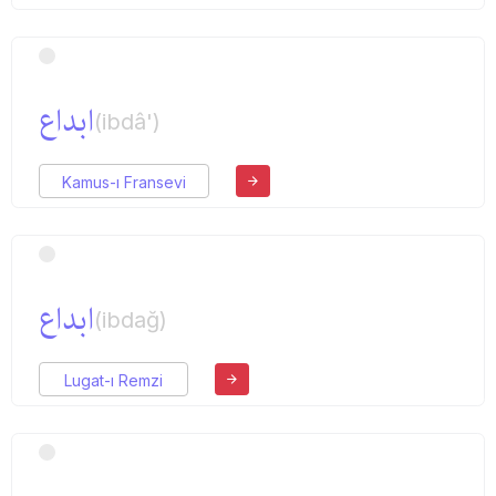
ابداع
(ibdâ')
Kamus-ı Fransevi
ابداع
(ibdağ)
Lugat-ı Remzi