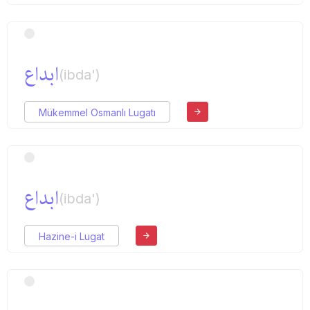
ابداع
(ibda')
Mükemmel Osmanlı Lugatı
ابداع
(ibda')
Hazine-i Lugat