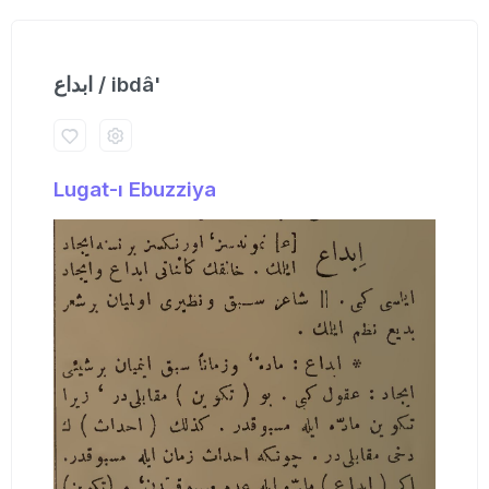
ابداع / ibdâ'
Lugat-ı Ebuzziya