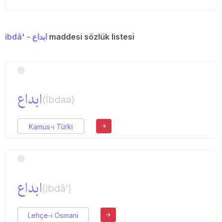
ibdâ' - ابداع
maddesi sözlük listesi
ابداع
(İbdaa)
Kamus-ı Türki
ابداع
(ibdâ')
Lehçe-i Osmani