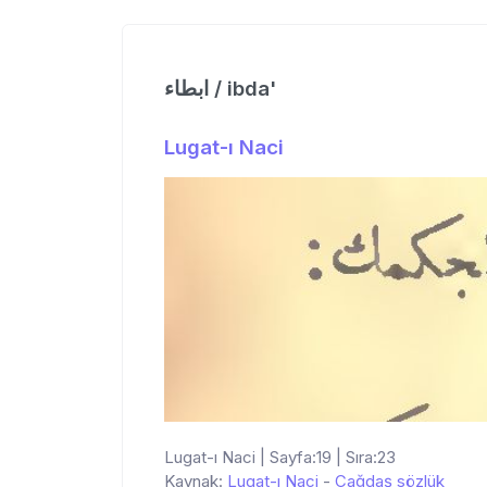
ابطاء / ibda'
Lugat-ı Naci
Lugat-ı Naci | Sayfa:19 | Sıra:23
Kaynak:
Lugat-ı Naci
-
Çağdaş sözlük