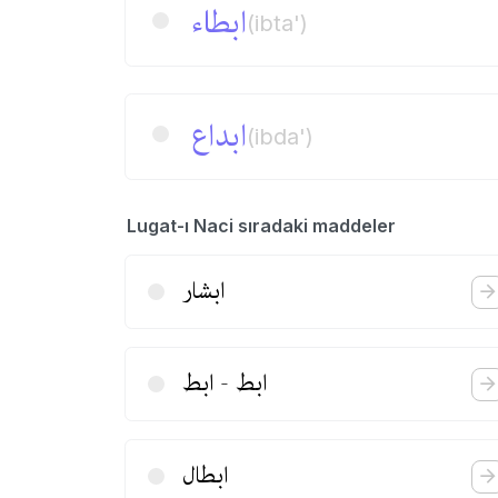
ابطاء
(ibta')
ابداع
(ibda')
Lugat-ı Naci sıradaki maddeler
ابشار
ابط - ابط
ابطال