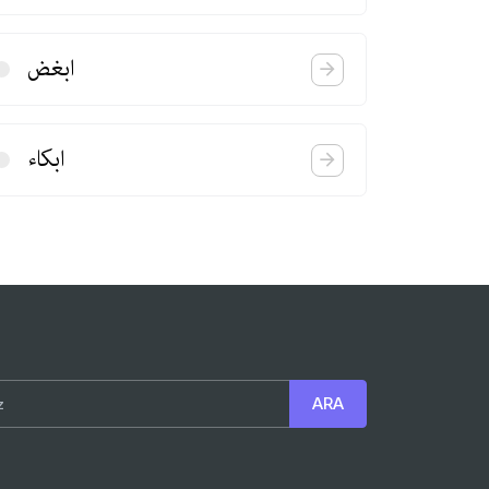
ابغض
ابكاء