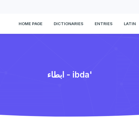
HOME PAGE
DICTIONARIES
ENTRIES
LATIN
ابطاء - ibda'