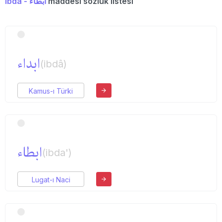
ibda - ابطاء
maddesi sözlük listesi
ابداء
(ibdâ)
Kamus-ı Türki
ابطاء
(ibda')
Lugat-ı Naci