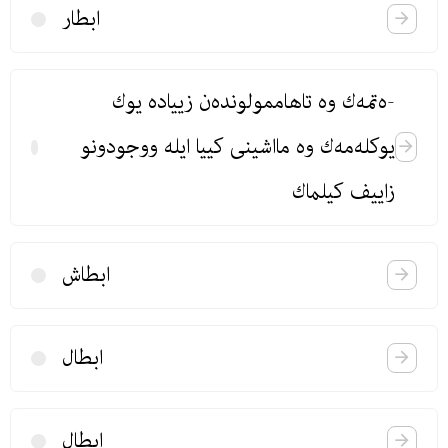
ابطار
-ه‌تمه‌ك وه‌ تاهاممولونده‌ن زییاده‌ یوك
یوكله‌مه‌ك وه‌ مااشینی كییا ایله‌ ووجودونو
زاییف كیلماك
ابطاش
ابطال
ابطال