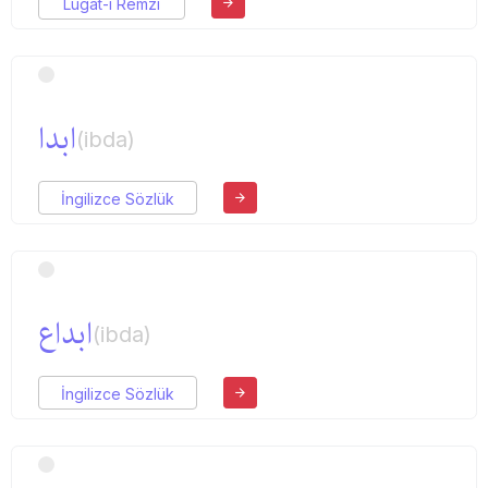
Lugat-ı Remzi
ابدا
(ibda)
İngilizce Sözlük
ابداع
(ibda)
İngilizce Sözlük