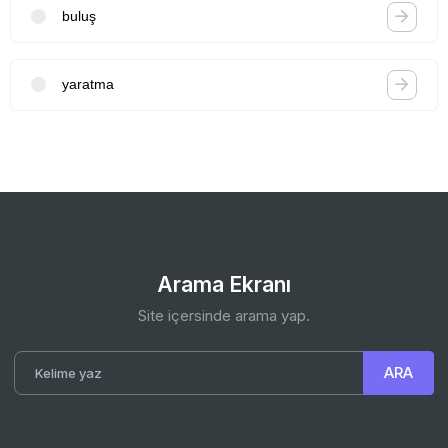
buluş
yaratma
Arama Ekranı
Site içersinde arama yap.