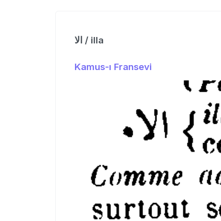
الا / illa
Kamus-ı Fransevi