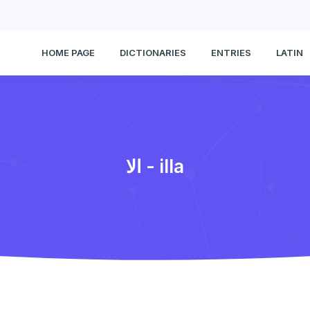
HOME PAGE
DICTIONARIES
ENTRIES
LATIN
الا - illa