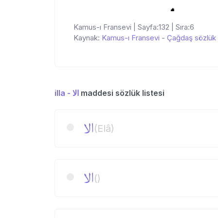
Kamus-ı Fransevi | Sayfa:132 | Sıra:6
Kaynak:
Kamus-ı Fransevi
-
Çağdaş sözlük
illa - الا
maddesi sözlük listesi
الا
(Elâ)
الا
()