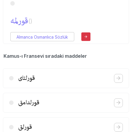
قورلمه
()
Almanca Osmanlıca Sözlük
Kamus-ı Fransevi sıradaki maddeler
قورلتای
قورلدامق
قورلق