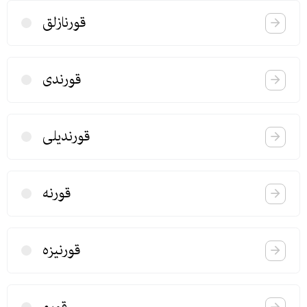
قورنازلق
قورندی
قورندیلی
قورنه
قورنیزه