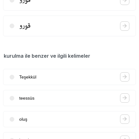
قورو
قورو
kurulma ile benzer ve ilgili kelimeler
Teşekkül
teessüs
oluş