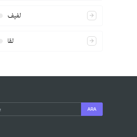
لفیف
لقا