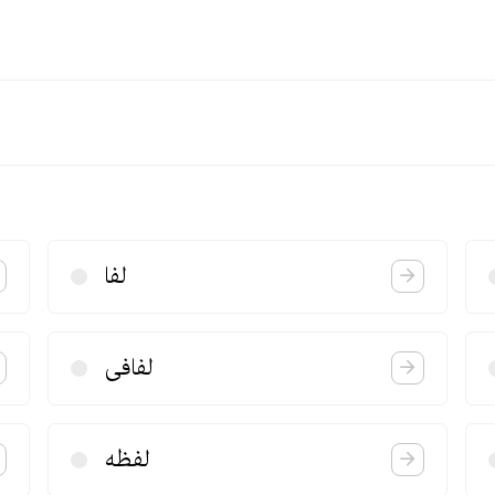
لفا
لفافی
لفظه