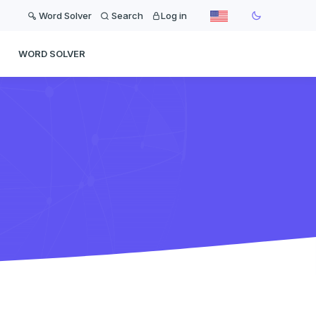
Word Solver
Search
Log in
WORD SOLVER