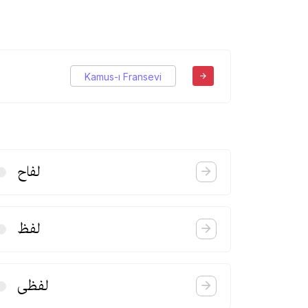
Kamus-ı Fransevi
لفاح
لفظ
لفظی