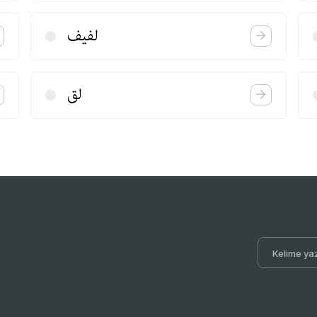
لفیف
لق