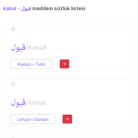
kabul - قبول
maddesi sözlük listesi
قبول
(Kabûl)
Kamus-ı Türki
قبول
(kabul)
Lehçe-i Osmani