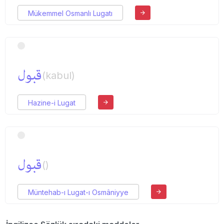
Mükemmel Osmanlı Lugatı
قبول
(kabul)
Hazine-i Lugat
قبول
()
Müntehab-ı Lugat-ı Osmâniyye