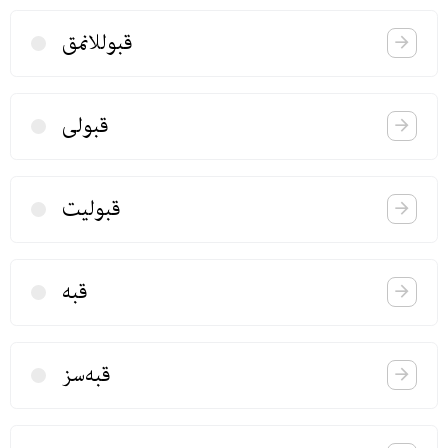
قبوللانمق
قبولی
قبولیت
قبه
قبه‌سز