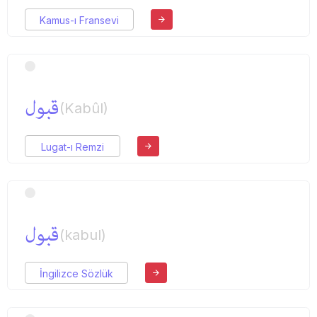
Kamus-ı Fransevi
قبول
(Kabûl)
Lugat-ı Remzi
قبول
(kabul)
İngilizce Sözlük