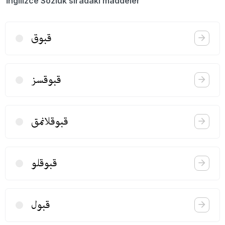
İngilizce Sözlük sıradaki maddeler
قبوق
قبوقسز
قبوقلانمق
قبوقلو
قبول