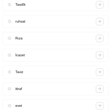
Tasdîk
ruhsat
Rıza
İcazet
Taviz
itiraf
evet