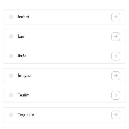
İcabet
İzin
İkrâr
İmtiyâz
Teslîm
Teşekkür