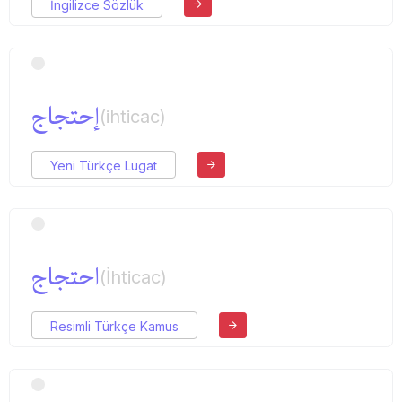
İngilizce Sözlük
إحتجاج
(ihticac)
Yeni Türkçe Lugat
احتجاج
(İhticac)
Resimli Türkçe Kamus