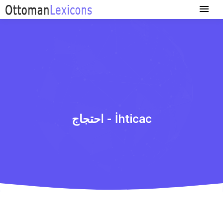
احتجاج - İhticac