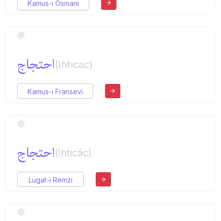
Kamus-ı Osmani
احتجاج
(Ihtıcac)
Kamus-ı Fransevi
احتجاج
(İhticâc)
Lugat-ı Remzi