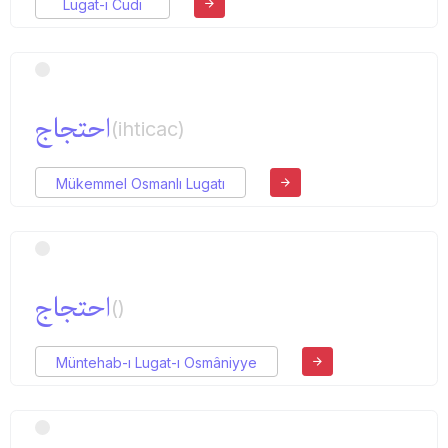
Lugat-ı Cudi
احتجاج
(ihticac)
Mükemmel Osmanlı Lugatı
احتجاج
()
Müntehab-ı Lugat-ı Osmâniyye