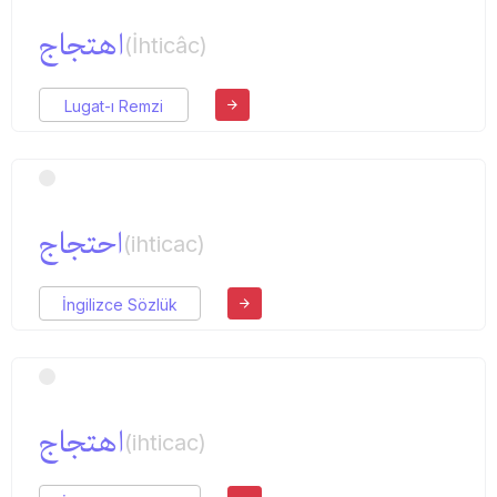
اهتجاج
(İhticâc)
Lugat-ı Remzi
احتجاج
(ihticac)
İngilizce Sözlük
اهتجاج
(ihticac)