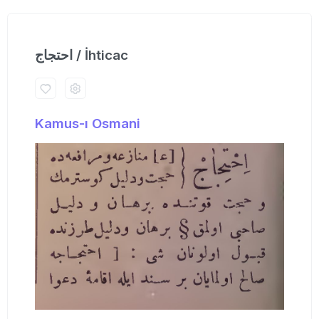
احتجاج / İhticac
Kamus-ı Osmani