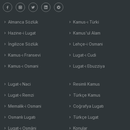
Almanca Sözlük
Kamus-ı Türki
Hazine-i Lugat
Kamus'ul Alam
İngilizce Sözlük
Lehçe-i Osmani
Kamus-ı Fransevi
Lugat-ı Cudi
Kamus-ı Osmani
Lugat-ı Ebuzziya
Lugat-ı Naci
Resimli Kamus
Lugat-ı Remzi
Türkçe Kamus
Memalik-i Osmani
Coğrafya Lugatı
Osmanlı Lugatı
Türkçe Lugat
Lugat-ı Osmâni
Konular