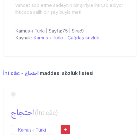
vahdet add etme sadeynin bir şiiriyle ihticac ediyor
ihticaca salih bir şey buyla meti
Kamus-ı Türki | Sayfa:75 | Sıra:9
Kaynak:
Kamus-ı Türki
-
Çağdaş sözlük
İhticâc - احتجاج
maddesi sözlük listesi
احتجاج
(İhticâc)
Kamus-ı Türki