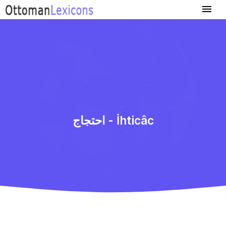
احتجاج - İhticâc