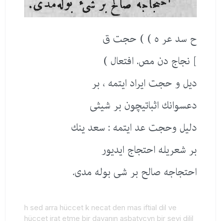
ح سد عر ه ) ) حجت ق
] نجاج دن مص. افتعال )
دیل و حجت ایراد ایتمه ، بر
دعسوانك اثباتیچون بر شیثی
دلیل وحجت عد ایتمه : سعد ینك
بر شعریله احتجاج ایدیور
احتجاجه صالح بر شی بوله مدی.
h sed arra hüccet k necat den mas iftial dil ve
hüccet irat etme bir davanın asbatyçvn bir şeyi dilil