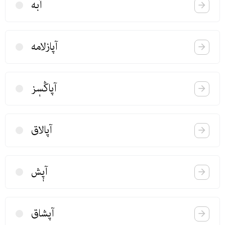
آبه‌
آپازلامه‌
آپاڭسٖز
آپالاق
آپٖش
آپشاق