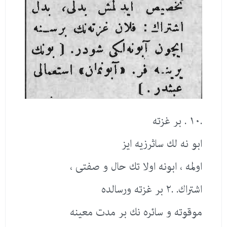
.١٠ . بر غزته
ابو نه لك ساثرزیه ایز
اولمه ، ابونه اولا تك حال و صفتی ،
اشتراك. .٢ بر غزته ورسالده
موقوته و سائره نك بر مدت معینه