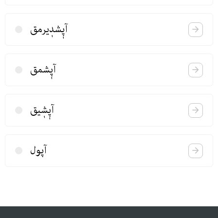
آپٖشدٖیرمق
آپٖشمق
آپٖشٖیق
آپول