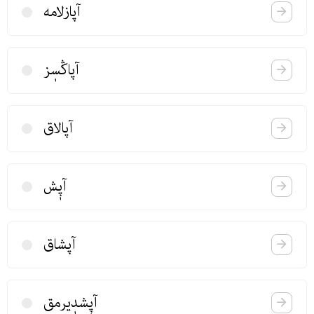
آپازلامه‌
آپاڭسٖز
آپالاق
آپٖش
آپشاق
آپٖشدٖیرمق