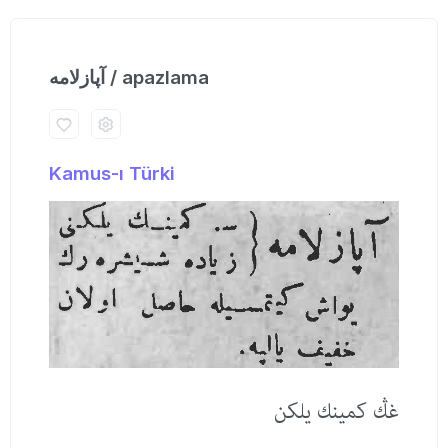
آپازلامه‌ / apazlama
Kamus-ı Türki
غڭ كمینك یلكن