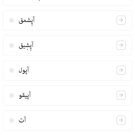
آپٖشمق
آپٖشٖیق
آپول
آپیقو
آت