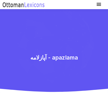
آپازلامه‌ - apazlama