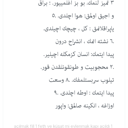
٣ تمیز لنمك. بو بز اغلمییور. ؛ براق
و اجیق اولمق: هوا اچلدی. .٥
یاپراقلانمق : كل ، چیچك اچیلدی.
.٦ نشئه انمك ، انشراح درون
پیدا ایتمك: انسان كزمكله اچیلیر.
.٢ محجوبیت و طونقونلقدن قور.
تیلوب سربستلمفك. .٨ وسعت
پیدا ایتمك : اوطه اچلدی. .٩
اوزاغه ، انكینه صالمق: واپور
açılmak fill 1 feth ve küşat mi evlenmak kapı açıldı 1