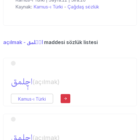
Kaynak:
Kamus-ı Türki
-
Çağdaş sözlük
açılmak - اچٖلمق
maddesi sözlük listesi
اچٖلمق
(açılmak)
Kamus-ı Türki
اچلمق
(açılmak)