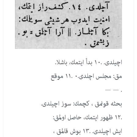
اچیلدی. .١٠ بدأ ایتمك، باشلا.
مق: مجلس اچلدی.٠ .١١ موقع
. — —
بحثه قونمق ، كچمك: سوز اچیلدی.
.١٢ ظهور ایتمك، حاصل اولمق:
ایش اچیلدی. .١٣ بوش قالمق ،