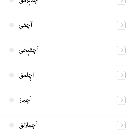
آچدیٖرمق
آچقیٖ
آچقیٖجیٖ
اچٖلمق
آچماز
آچمازلٖق