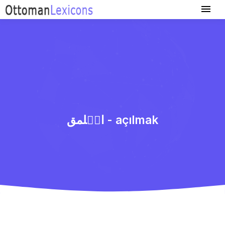
اچٖلمق - açılmak