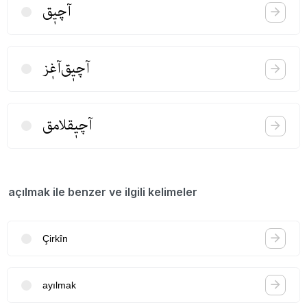
آچیٖق
آچیٖق‌آغٖز
آچیٖقلامق
açılmak ile benzer ve ilgili kelimeler
Çirkîn
ayılmak