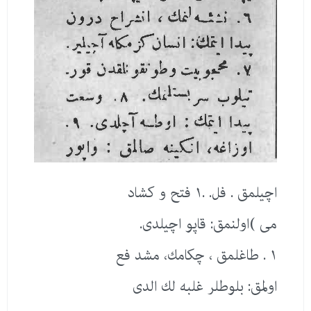
اچیلمق . فل. .١ فتح و كشاد
می )اولنمق: قاپو اچیلدی.
١ . طاغلمق ، چكامك، مشد فع
اولمق: بلوطلر غلبه لك الدی