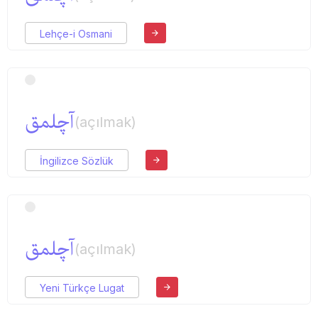
Lehçe-i Osmani
آچلمق
(açılmak)
İngilizce Sözlük
آچلمق
(açılmak)
Yeni Türkçe Lugat