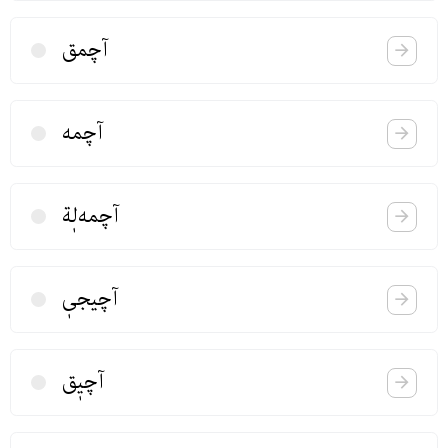
آچمق
آچمه
آچمه‌لٖة
آچیجیٖ
آچیٖق