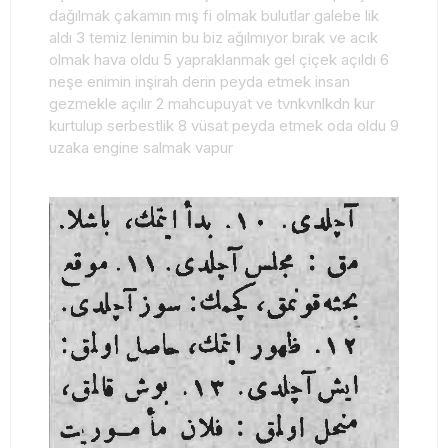
dağılmak çakamın mış fi olmak bulutlar galebe lik
aldı 3 temiz lenimin bu biz ağılmıyor bırak ve acık
olmak hava oldu 5 yapraklanmak gel çiçek açıldı 6
neşe enimin inşirah derin peyda etmek insan
gezmekle açılır 2 mahcupuyat ve tvnkvnlkdn kur
kurtulup serbestlik 8 vüsat peyda etmek oda oldu 9
uzaka engine salmak vapur