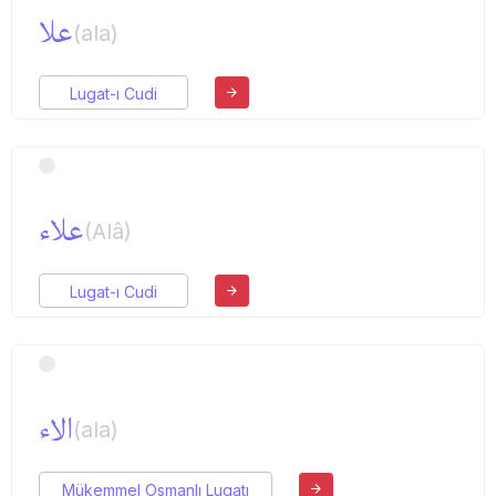
علا
(ala)
Lugat-ı Cudi
علاء
(Alâ)
Lugat-ı Cudi
الاء
(ala)
Mükemmel Osmanlı Lugatı