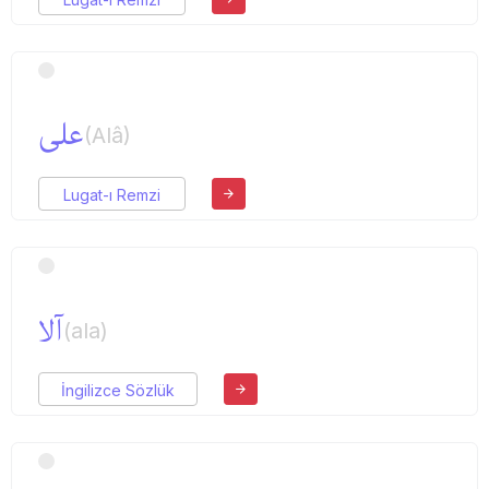
علی
(Alâ)
Lugat-ı Remzi
آلا
(ala)
İngilizce Sözlük