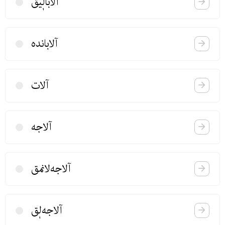
آلابالٖیق
آلابانده
آلات
آلاجه
آلاجەلانمق
آلاجه‌لٖق