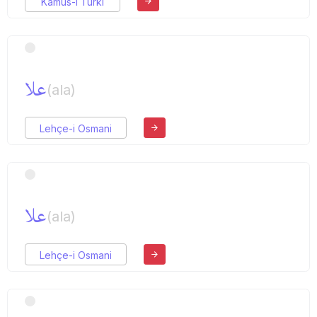
Kamus-ı Türki
علا
(ala)
Lehçe-i Osmani
علا
(ala)
Lehçe-i Osmani