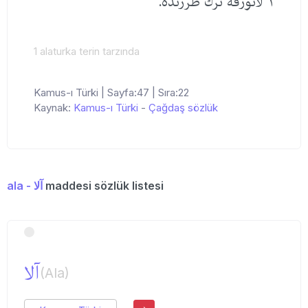
١ لاتورقه ترڭ طرزنده.
1 alaturka terin tarzında
Kamus-ı Türki | Sayfa:47 | Sıra:22
Kaynak:
Kamus-ı Türki
-
Çağdaş sözlük
ala - آلا
maddesi sözlük listesi
آلا
(Ala)