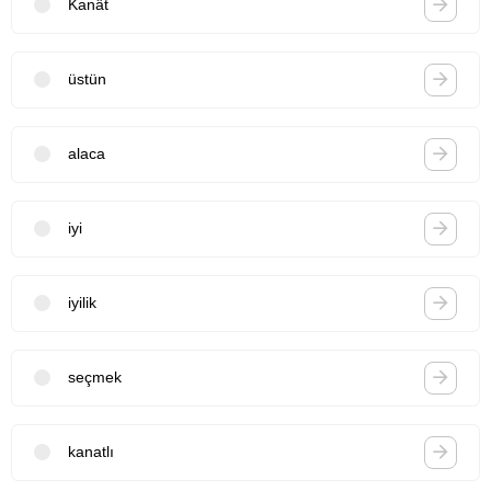
Kanât
üstün
alaca
iyi
iyilik
seçmek
kanatlı