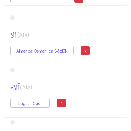
آلا
(Ala)
Almanca Osmanlıca Sözlük
آلاء
(Ala)
Lugat-ı Cudi