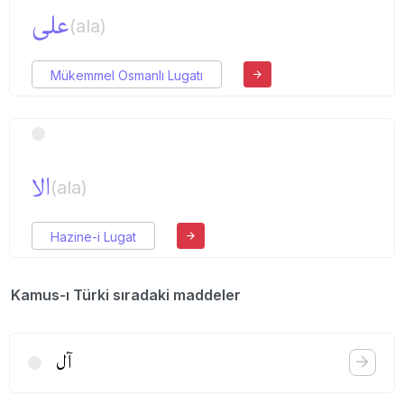
علی
(ala)
Mükemmel Osmanlı Lugatı
الا
(ala)
Hazine-i Lugat
Kamus-ı Türki sıradaki maddeler
آل