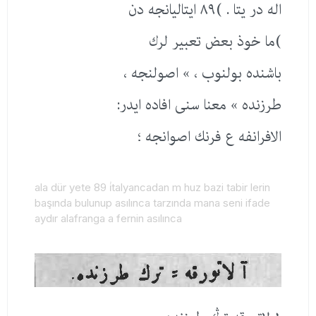
اله در یتا . )٨٩ ایتالیانجه دن
)ما خوذ بعض تعبیر لرك
باشنده بولنوب ، » اصولنجه ،
طرزنده » معنا سنی افاده ایدر:
الافرانفه ع فرنك اصوانجه ؛
ala dür yete 89 i̇talyancadan m huz bazi tabir lerin
başında bulunup asılınca tarzında mana seni ifade
aydır alafranga a fernin asılınca