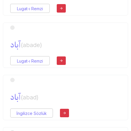
Lugat-ı Remzi
آباد
(abade)
Lugat-ı Remzi
آباد
(abad)
İngilizce Sözlük