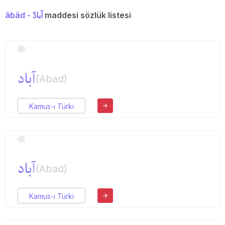
âbâd - آبادْ
maddesi sözlük listesi
آباد
(Abad)
Kamus-ı Türki
آباد
(Abad)
Kamus-ı Türki