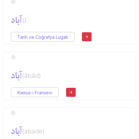
آباد
()
Tarih ve Coğrafya Lugatı
آباد
(âbâd)
Kamus-ı Fransevi
آباد
(abade)