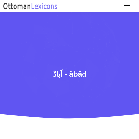
آبادْ - âbâd