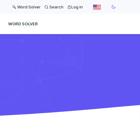
Word Solver
Search
Log in
WORD SOLVER