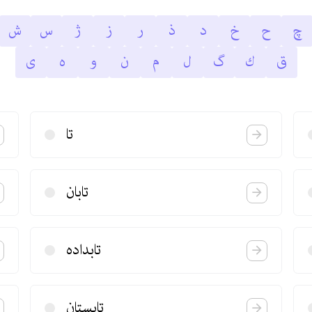
چ
ح
خ
د
ذ
ر
ز
ژ
س
ش
ق
ك
گ
ل
م
ن
و
ه
ى
تا
تابان
تابداده
تابستان