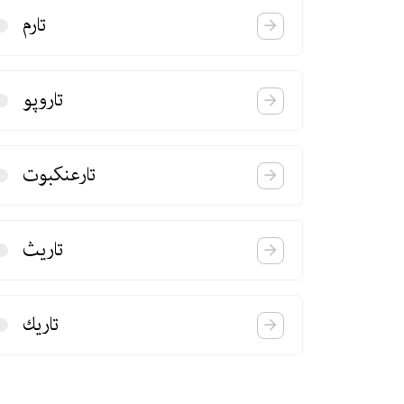
تارم
تاروپو
تارعنكبوت
تاریث
تاریك