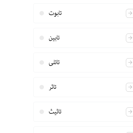
تابوت
تابین
تاتلی
تاثر
تاثیث