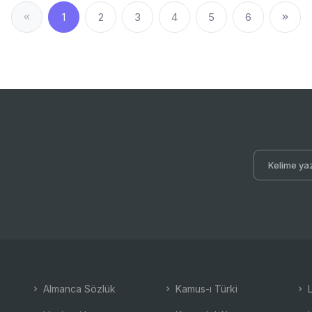
1
2
3
4
5
6
Almanca Sözlük
Kamus-ı Türki
L