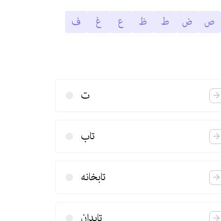
ص
ض
ط
ظ
ع
غ
ف
ت
تاب
تابخانه
تابدان