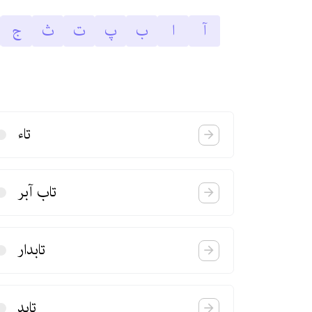
آ
ا
ب
پ
ت
ث
ج
تاء
تاب آبر
تابدار
تابد