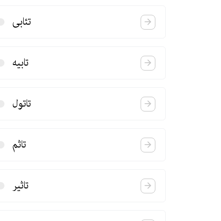
تئابی
تابیه
تاتول
تاثم
تاثیر