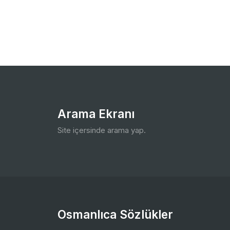
Arama Ekranı
Site içersinde arama yap.
Osmanlıca Sözlükler