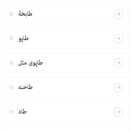
طابخة
طاپو
طاپوی مثل
طاحنه
طاد