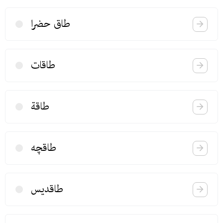
طاق حضرا
طاقات
طاقة
طاقچه
طاقدیس