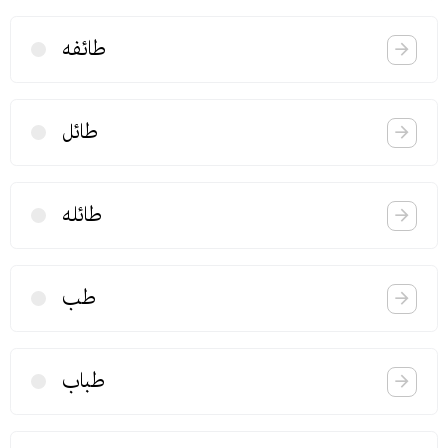
طائفه
طائل
طائله
طب
طباب