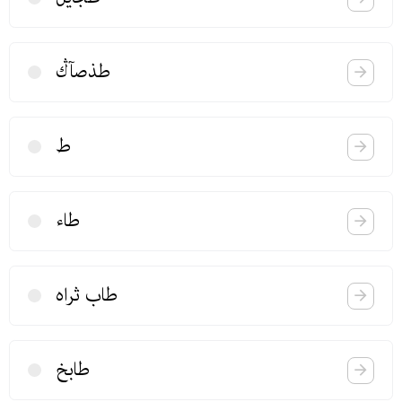
طذصآڭ
ط
طاء
طاب ثراه
طابخ