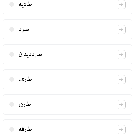
طادیه
طارد
طارددیدان
طارف
طارق
طارقه