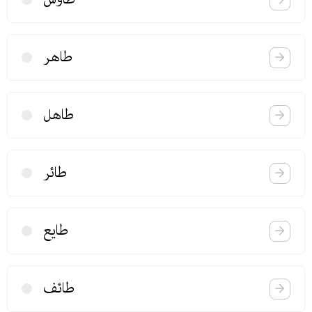
طاهر
طاهل
طائر
طایع
طائف