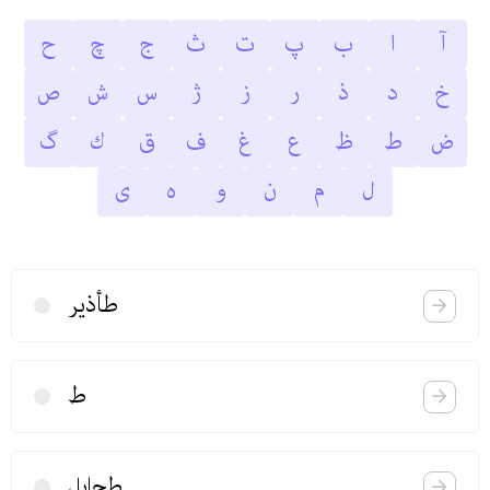
آ
ا
ب
پ
ت
ث
ج
چ
ح
خ
د
ذ
ر
ز
ژ
س
ش
ص
ض
ط
ظ
ع
غ
ف
ق
ك
گ
ل
م
ن
و
ه
ى
طأذیر
ط
طجایل