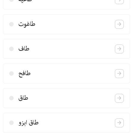
طاغوت
طاف
طافح
طاق
طاق ابزو