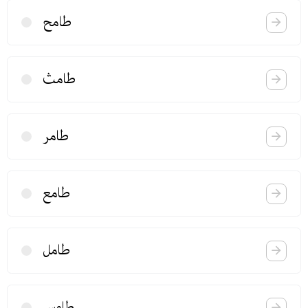
طامح
طامث
طامر
طامع
طامل
طاوس