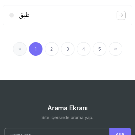
طبق
1
2
3
4
5
Arama Ekranı
Site içersinde arama yap.