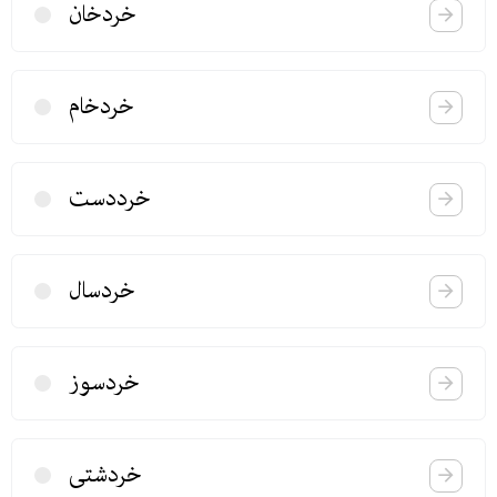
خردخان
خردخام
خرددست
خردسال
خردسوز
خردشتی