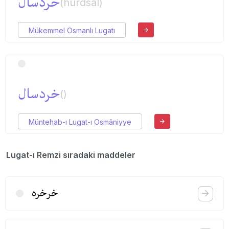
خردسال
(hurdsal)
Mükemmel Osmanlı Lugatı
خردسال
()
Müntehab-ı Lugat-ı Osmâniyye
Lugat-ı Remzi sıradaki maddeler
خرخره