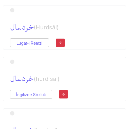
خردسال
(Hurdsâl)
Lugat-ı Remzi
خردسال
(hurd sal)
İngilizce Sözlük