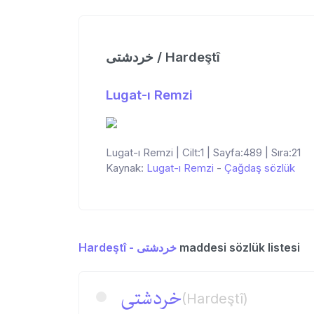
خردشتی / Hardeştî
Lugat-ı Remzi
Lugat-ı Remzi | Cilt:1 | Sayfa:489 | Sıra:21
Kaynak:
Lugat-ı Remzi
-
Çağdaş sözlük
Hardeştî - خردشتی
maddesi sözlük listesi
خردشتی
(Hardeştî)