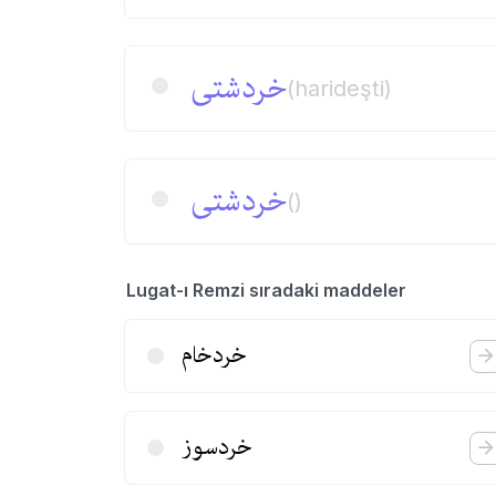
خردشتی
(harideşti)
خردشتی
()
Lugat-ı Remzi sıradaki maddeler
خردخام
خردسوز