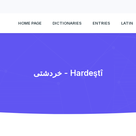
HOME PAGE
DICTIONARIES
ENTRIES
LATIN
خردشتی - Hardeştî