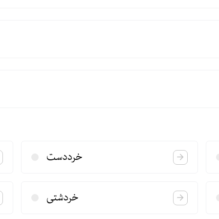
خرددست
خردشتی