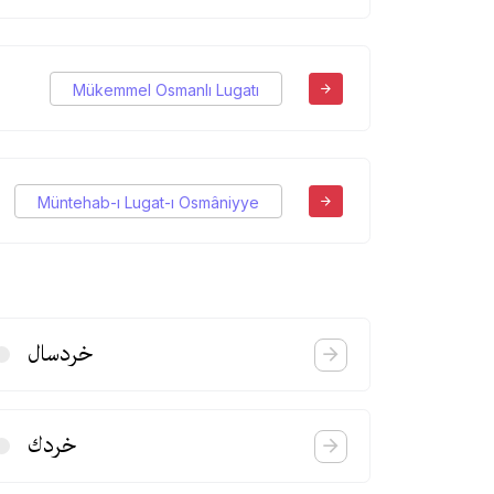
Mükemmel Osmanlı Lugatı
Müntehab-ı Lugat-ı Osmâniyye
خردسال
خردك