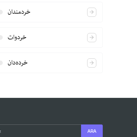
خردمندان
خردوات
خرده‌دان