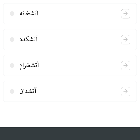
آتشخانه
آتشكده
آتشخرام
آتشدان