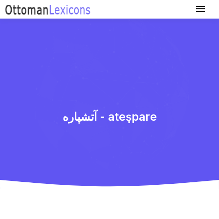
آتشپاره - ateşpare