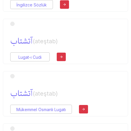
İngilizce Sözlük
آتشتاب
(ateştab)
Lugat-ı Cudi
آتشتاب
(ateştab)
Mükemmel Osmanlı Lugatı