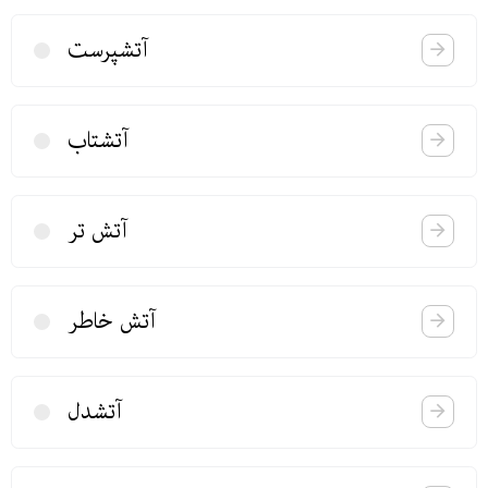
آتشپرست
آتشتاب
آتش تر
آتش خاطر
آتشدل