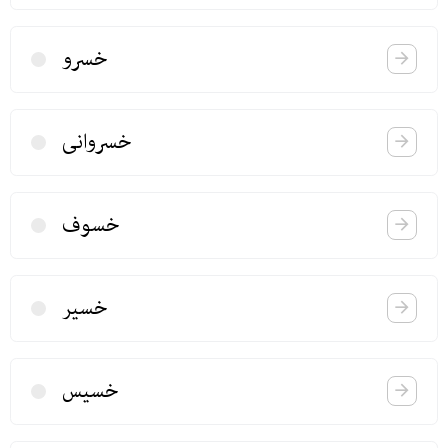
خسرو
خسروانی
خسوف
خسیر
خسیس