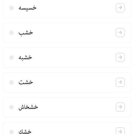
خسیسه
خشب
خشبه
خشت
خشخاش
خشك