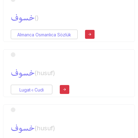
خسوف
()
Almanca Osmanlıca Sözlük
خسوف
(husuf)
Lugat-ı Cudi
خسوف
(husuf)