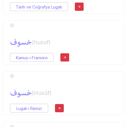
Tarih ve Coğrafya Lugatı
خسوف
(husuf)
Kamus-ı Fransevi
خسوف
(Husûf)
Lugat-ı Remzi