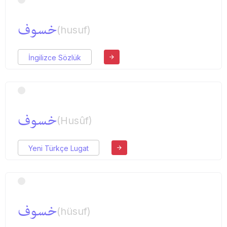
خسوف
(husuf)
İngilizce Sözlük
خسوف
(Husûf)
Yeni Türkçe Lugat
خسوف
(hüsuf)