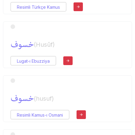
Resimli Türkçe Kamus
خسوف
(Husûf)
Lugat-ı Ebuzziya
خسوف
(husuf)
Resimli Kamus-ı Osmani