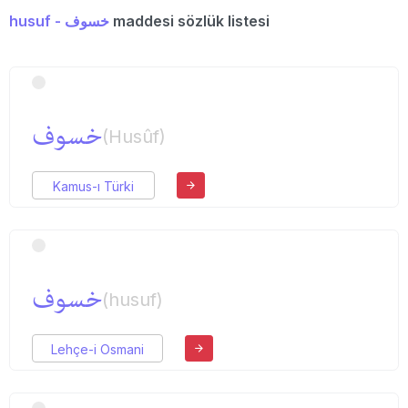
husuf - خسوف
maddesi sözlük listesi
خسوف
(Husûf)
Kamus-ı Türki
خسوف
(husuf)
Lehçe-i Osmani