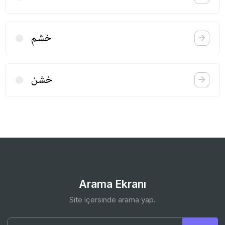
خشم
خشن
Arama Ekranı
Site içersinde arama yap.