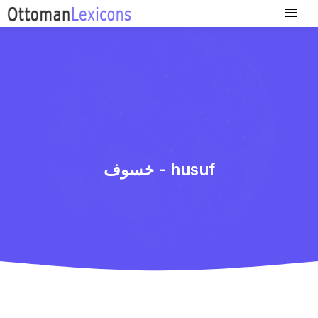
خسوف - husuf