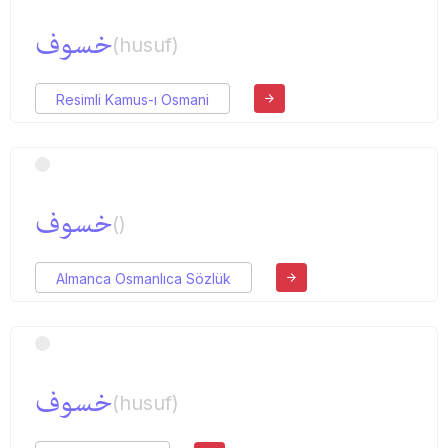
خسوف
(husuf)
Resimli Kamus-ı Osmani
خسوف
()
Almanca Osmanlıca Sözlük
خسوف
(husuf)