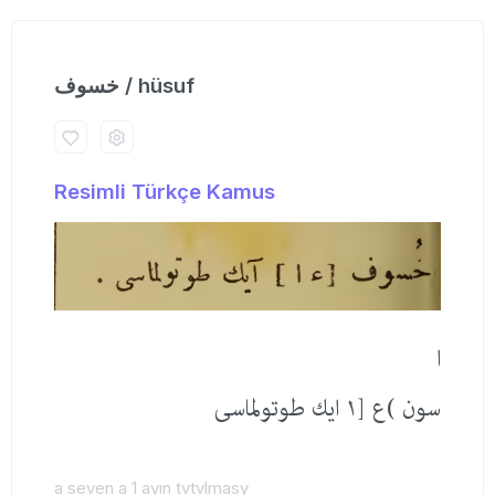
خسوف / hüsuf
Resimli Türkçe Kamus
ا
سون )ع [١ ایك طوتولماسی
a seven a 1 ayın tvtvlmasy