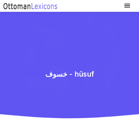
خسوف - hüsuf