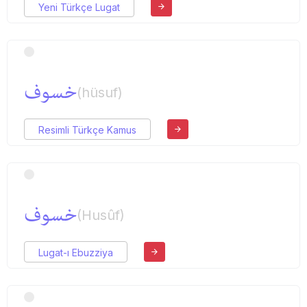
Yeni Türkçe Lugat
خسوف
(hüsuf)
Resimli Türkçe Kamus
خسوف
(Husûf)
Lugat-ı Ebuzziya