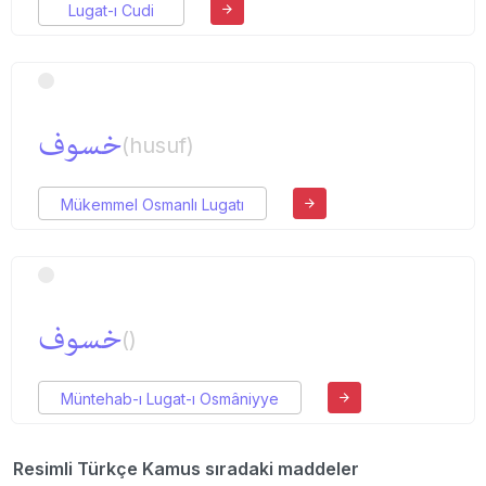
Lugat-ı Cudi
خسوف
(husuf)
Mükemmel Osmanlı Lugatı
خسوف
()
Müntehab-ı Lugat-ı Osmâniyye
Resimli Türkçe Kamus sıradaki maddeler