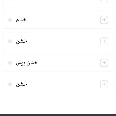
خشم
خشن
خشن پوش
خشن