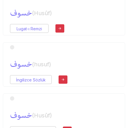
خسوف
(Husûf)
Lugat-ı Remzi
خسوف
(husuf)
İngilizce Sözlük
خسوف
(Husûf)