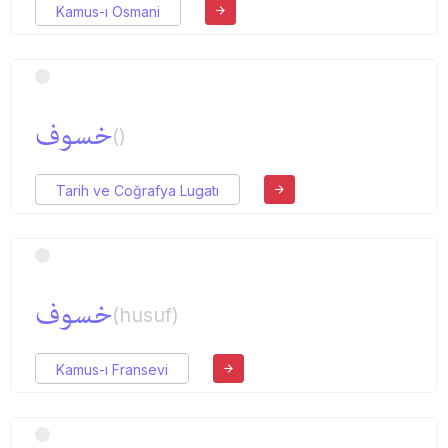
Kamus-ı Osmani
خسوف
()
Tarih ve Coğrafya Lugatı
خسوف
(husuf)
Kamus-ı Fransevi