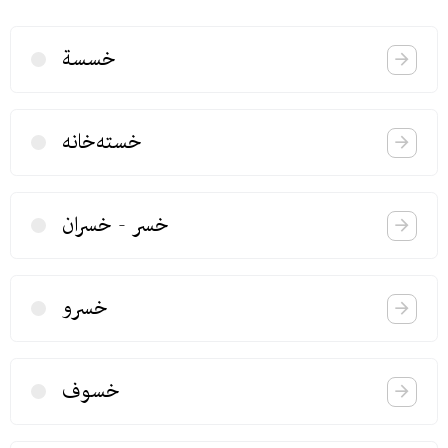
خسسة
خسته‌خانه
خسر - خسران
خسرو
خسوف