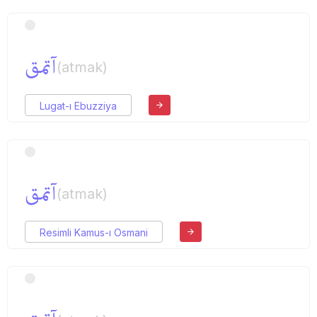
آتمق
(atmak)
Lugat-ı Ebuzziya
آتمق
(atmak)
Resimli Kamus-ı Osmani