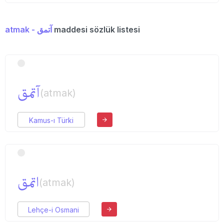
atmak - آتمق
maddesi sözlük listesi
آتمق
(atmak)
Kamus-ı Türki
اتمق
(atmak)
Lehçe-i Osmani