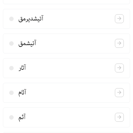
آتیشدیرمق
آتیشمق
آثار
آثام
آثم