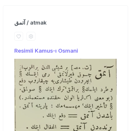
آتمق / atmak
Resimli Kamus-ı Osmani