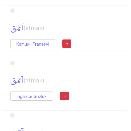
آتمق
(atmak)
Kamus-ı Fransevi
آتمق
(atmak)
İngilizce Sözlük