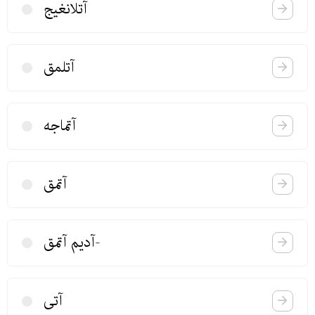
آتلانغیج
آتلمق
آتماجه
آتمق
-آدیم آتمق
آتی