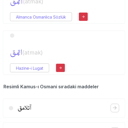
آتمق
(atmak)
Almanca Osmanlıca Sözlük
اتمق
(atmak)
Hazine-i Lugat
Resimli Kamus-ı Osmani sıradaki maddeler
آتلامق