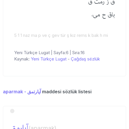
ق ز رمث ق
باق ح می،
5 1 1 naz ma p ve ç gev tür ş kız rems k bak h mi
Yeni Türkçe Lugat | Sayfa:6 | Sıra:16
Kaynak:
Yeni Türkçe Lugat
-
Çağdaş sözlük
aparmak - آپارتمق
maddesi sözlük listesi
آپارمق
(aparmak)