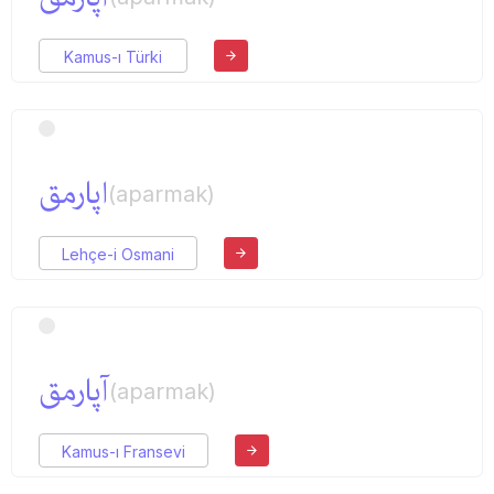
Kamus-ı Türki
اپارمق
(aparmak)
Lehçe-i Osmani
آپارمق
(aparmak)
Kamus-ı Fransevi