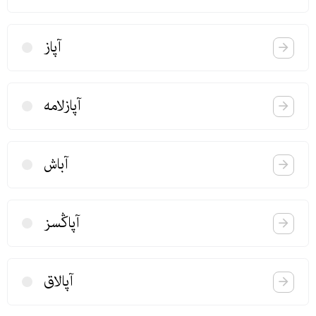
آپاز
آپازلامه
آباش
آپاڭسز
آپالاق