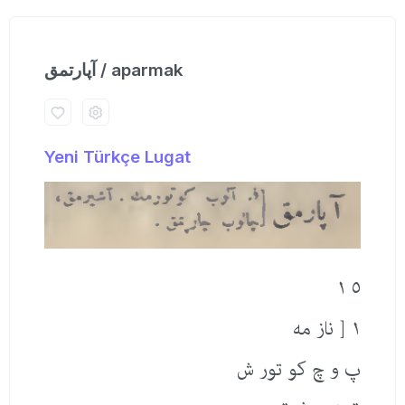
آپارتمق / aparmak
Yeni Türkçe Lugat
٥ ١
١ [ ناز مه
پ و چ كو تور ش