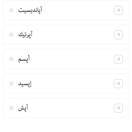
آپاندیسیت
آپرتیك
أپسم
إپسید
آپش