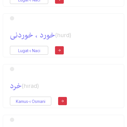
خورد ، خوردنی
(hurd)
Lugat-ı Naci
خرد
(hırad)
Kamus-ı Osmani