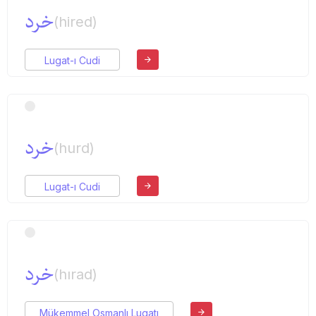
خرد
(hired)
Lugat-ı Cudi
خرد
(hurd)
Lugat-ı Cudi
خرد
(hırad)
Mükemmel Osmanlı Lugatı