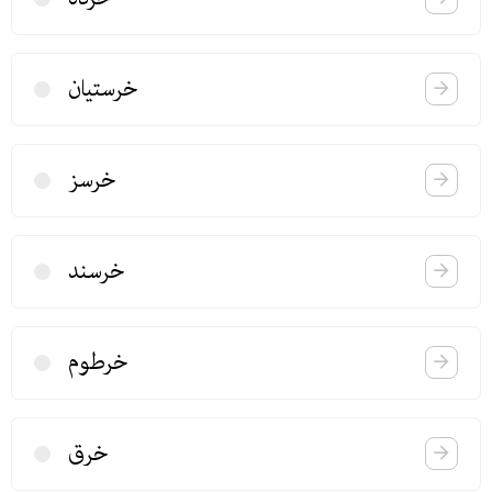
خرستیان
خرسز
خرسند
خرطوم
خرق