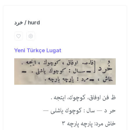
خرد / hurd
Yeni Türkçe Lugat
ظ فن اوفاق، كوچوك، ایتجه .
حر د — سال : كوچوك یاشلی —
خاش مرد: پارچه پارچه ٣