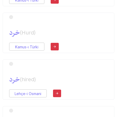
Kamus-ı Türki
خرد
(Hurd)
Kamus-ı Türki
خرد
(hired)
Lehçe-i Osmani