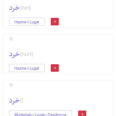
خرد
(hırt)
Hazine-i Lugat
خرد
(hurt)
Hazine-i Lugat
خرد
()
Müntehab-ı Lugat-ı Osmâniyye