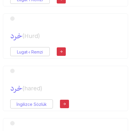
خرد
(Hurd)
Lugat-ı Remzi
خرد
(hared)
İngilizce Sözlük