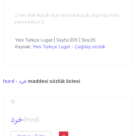
z fen ufak küçük itçe hard sal küçük yaşlı haş mürt
parça parça 3
Yeni Türkçe Lugat | Sayfa:305 | Sıra:25
Kaynak:
Yeni Türkçe Lugat
-
Çağdaş sözlük
hurd - خرد
maddesi sözlük listesi
خرد
(Hırd)