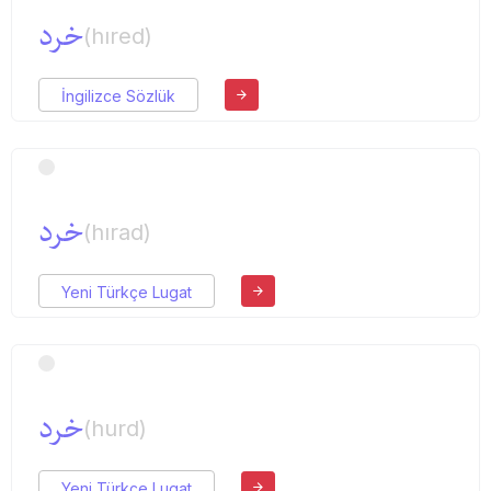
خرد
(hıred)
İngilizce Sözlük
خرد
(hırad)
Yeni Türkçe Lugat
خرد
(hurd)
Yeni Türkçe Lugat