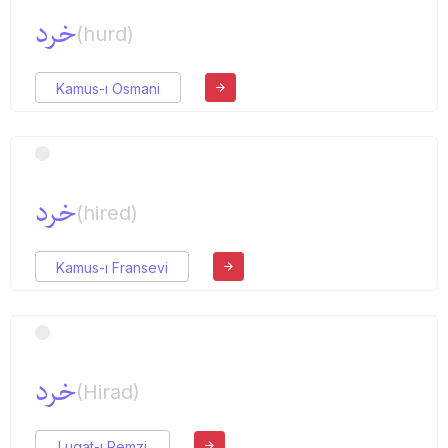
خرد
(hurd)
Kamus-ı Osmani
خرد
(hired)
Kamus-ı Fransevi
خرد
(Hirad)
Lugat-ı Remzi