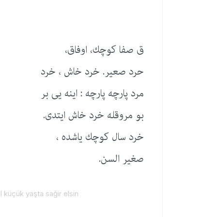
ق صفا كوچك، اوفاق،
حرد صعیر. خرد خاش ، خرد
مرد پارچه پارچه : اینه یی بر
بو مروقله خرد خاش ایتدی.
خرد سال كوچك یاشده ،
صغیر السن.
l küçük yaşta sağir elsin