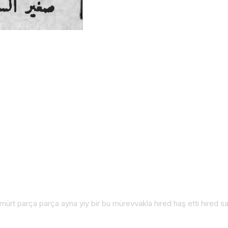
mürt parça parça ayna yiy bir bu mürevvakla hıred haş etti hıred sa