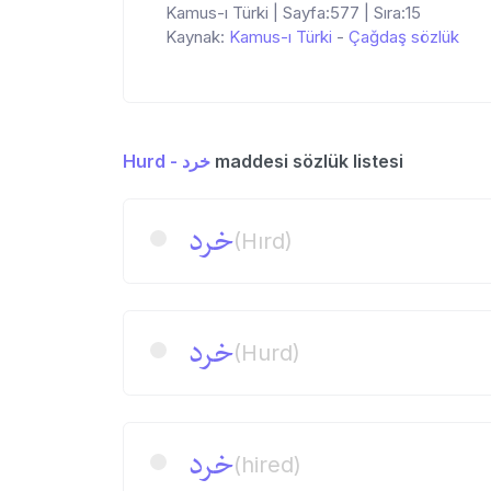
Kamus-ı Türki | Sayfa:577 | Sıra:15
Kaynak:
Kamus-ı Türki
-
Çağdaş sözlük
Hurd - خرد
maddesi sözlük listesi
خرد
(Hırd)
خرد
(Hurd)
خرد
(hired)