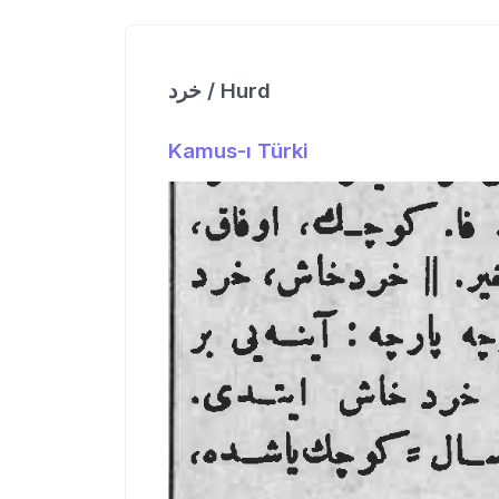
خرد / Hurd
Kamus-ı Türki