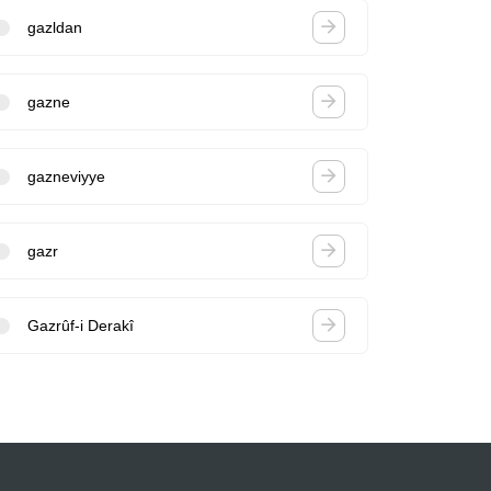
gazldan
gazne
gazneviyye
gazr
Gazrûf-i Derakî