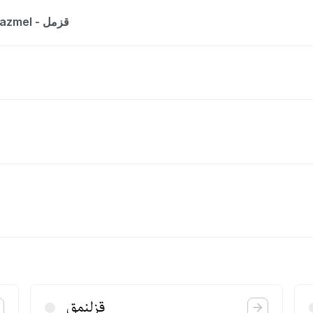
The entry is a dictionary list for the word gazmel - قزمل
قزلنمق