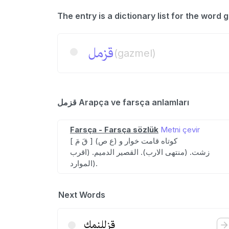
قزمل
(gazmel)
قزمل Arapça ve farsça anlamları
Farsça - Farsça sözlük
Metni çevir
[ قَ مَ ] (ع ص) کوتاه قامت خوار و
زشت. (منتهی الارب). القصیر الدمیم. (اقرب
الموارد).
Next Words
قزللنمك