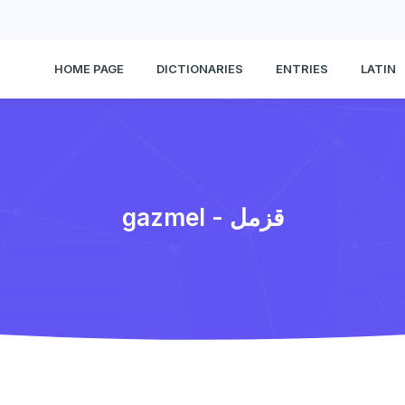
HOME PAGE
DICTIONARIES
ENTRIES
LATIN
gazmel - قزمل