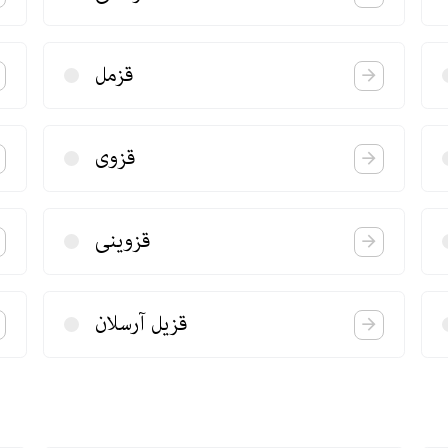
قزمل
قزوی
قزوینی
قزیل آرسلان