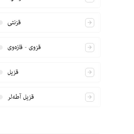
قزنتی
قزوی - قازه‌وی
قزیل
قزیل آطه‌لر