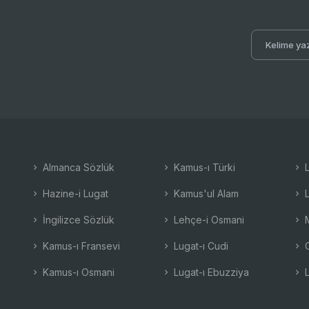
Almanca Sözlük
Kamus-ı Türki
L
Hazine-i Lugat
Kamus'ul Alam
L
İngilizce Sözlük
Lehçe-i Osmani
M
Kamus-ı Fransevi
Lugat-ı Cudi
O
Kamus-ı Osmani
Lugat-ı Ebuzziya
L