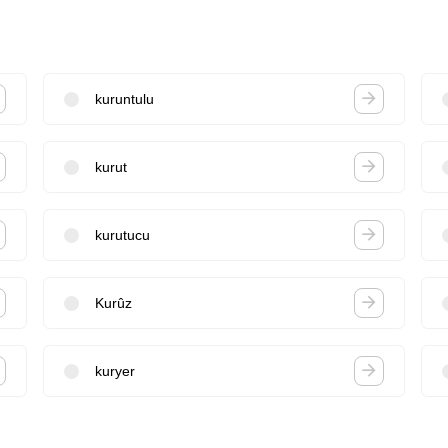
kuruntulu
kurut
kurutucu
Kurûz
kuryer