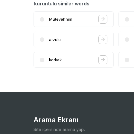
kuruntulu similar words.
Mütevehhim
arzulu
korkak
Arama Ekranı
Site içersinde arama yap.