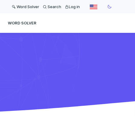
Word Solver
Search
Log in
WORD SOLVER