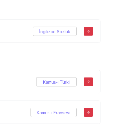
İngilizce Sözlük
Kamus-ı Türki
Kamus-ı Fransevi