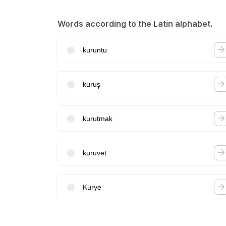
Words according to the Latin alphabet.
kuruntu
kuruş
kurutmak
kuruvet
Kurye