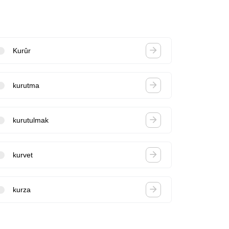
Kurûr
kurutma
kurutulmak
kurvet
kurza