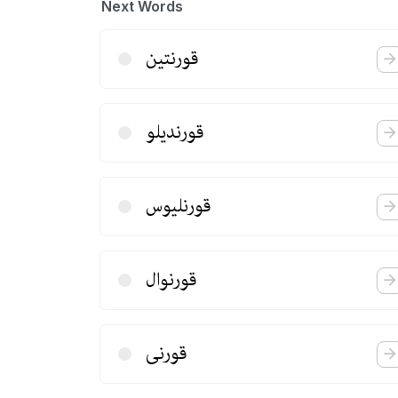
Next Words
قورنتین
قورندیلو
قورنلیوس
قورنوال
قورنی