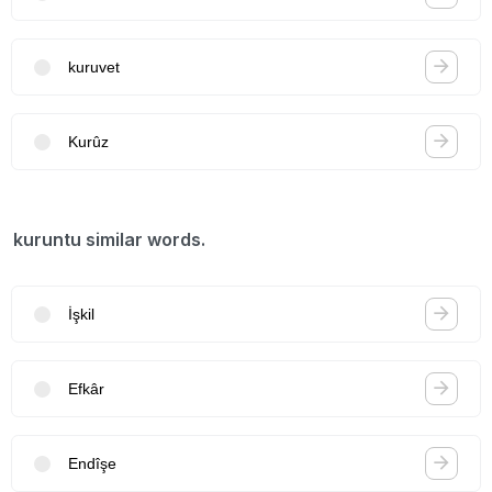
kuruvet
Kurûz
kuruntu similar words.
İşkil
Efkâr
Endîşe