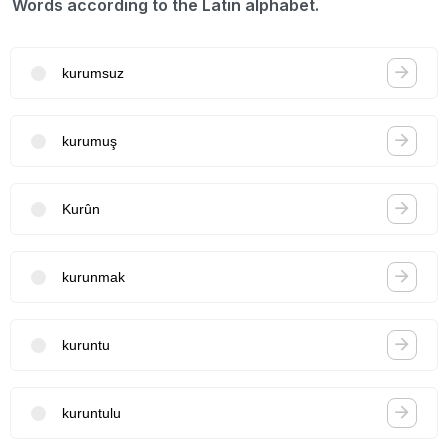
Words according to the Latin alphabet.
kurumsuz
kurumuş
Kurûn
kurunmak
kuruntu
kuruntulu