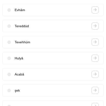
Evhâm
Tereddüd
Tevehhüm
Hulyâ
Acabâ
şek