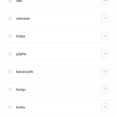
zan
vesvese
hülya
şüphe
kararsızlık
kurgu
korku