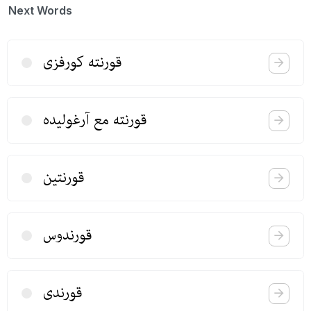
Next Words
قورنته كورفزی
قورنته مع آرغولیده
قورنتین
قورندوس
قورندی