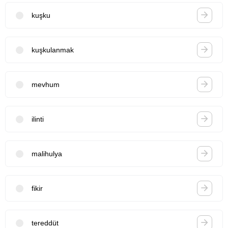
kuşku
kuşkulanmak
mevhum
ilinti
malihulya
fikir
tereddüt