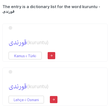
The entry is a dictionary list for the word kuruntu -
قورندی
قورندی
(kuruntu)
Kamus-ı Türki
قورندی
(kuruntu)
Lehçe-i Osmani