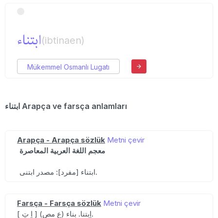
ابتناء
(ibtinaen)
Mükemmel Osmanlı Lugatı
ابتناء Arapça ve farsça anlamları
Arapça - Arapça sözlük
Metni çevir
معجم اللغة العربية المعاصرة
ابتناء [مفرد]: مصدر ابتنى.
Farsça - Farsça sözlük
Metni çevir
[ اِ تِ ] (ع مص) اِبتنا. بناء.