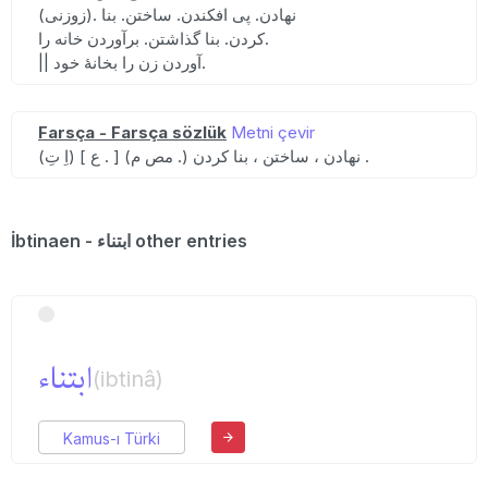
(زوزنی). نهادن. پی افکندن. ساختن. بنا
کردن. بنا گذاشتن. برآوردن خانه را.
|| آوردن زن را بخانهٔ خود.
Farsça - Farsça sözlük
Metni çevir
(اِ تِ) [ ع . ] (مص م .) نهادن ، ساختن ، بنا کردن .
İbtinaen - ابتناء other entries
ابتناء
(ibtinâ)
Kamus-ı Türki