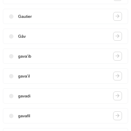
Gautier
Gâv
gava'ib
gava'il
gavadi
gavafil