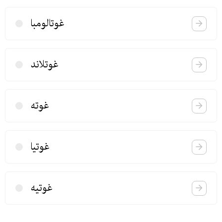
غوتالومبا
غوتلاند
غوته
غوتیا
غوتیه