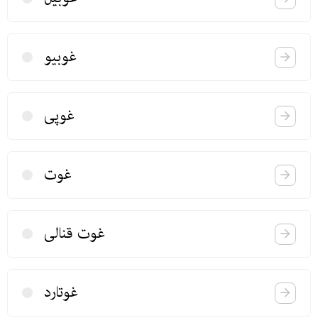
غوبیو
غوپی
غوت
غوت قنالی
غوتارد