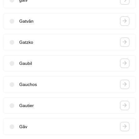
Gatvân
Gatzko
Gaubil
Gauchos
Gautier
Gâv