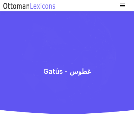
Gatûs - غطوس