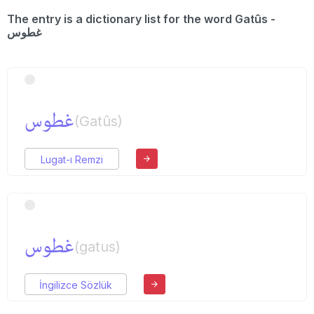
The entry is a dictionary list for the word Gatûs -
غطوس
غطوس
(Gatûs)
Lugat-ı Remzi
غطوس
(gatus)
İngilizce Sözlük