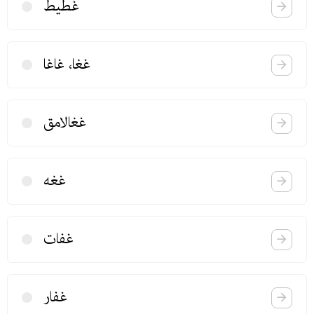
غطیط
غغا، غاغا
غغالامق
غغه
غفات
غفار