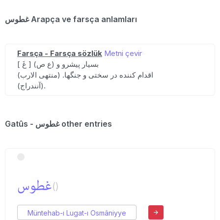
غطوس Arapça ve farsça anlamları
Farsça - Farsça sözlük
Metni çevir
[ غَ ] (ع ص) بسیار پیشرو و
اقدام کننده در سختی و جنگها. (منتهی الارب)
(آنندراج).
Gatûs - غطوس other entries
غطوس
()
Müntehab-ı Lugat-ı Osmâniyye