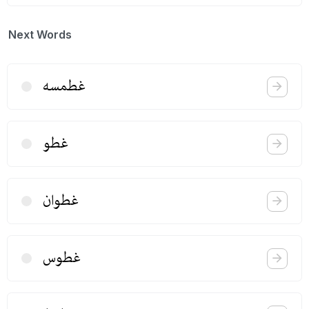
Next Words
غطمسه
غطو
غطوان
غطوس