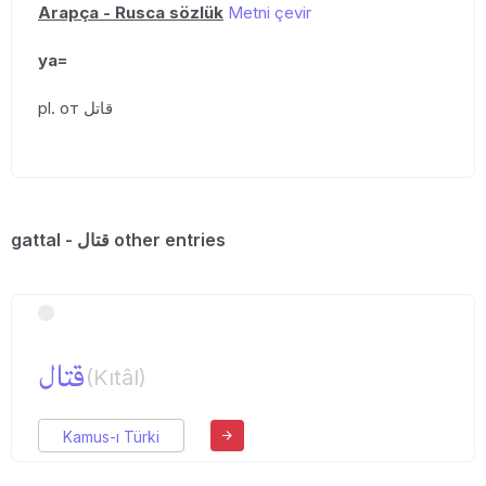
Arapça - Rusca sözlük
Metni çevir
уа=
pl. от قاتل
gattal - قتال other entries
قتال
(Kıtâl)
Kamus-ı Türki