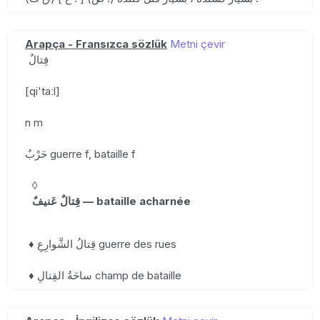
Arapça - Fransızca sözlük
Metni çevir
قِتالٌ
[qi'taːl]
n m
حَرْبٌ guerre f, bataille f
◊
قِتالٌ عَنيفٌ — bataille acharnée
♦ قِتالُ الشَّوارِعِ guerre des rues
♦ ساحَةُ القِتالِ champ de bataille