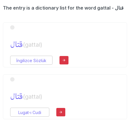
The entry is a dictionary list for the word gattal - قتال
قتال
(gattal)
İngilizce Sözlük
قتال
(gattal)
Lugat-ı Cudi