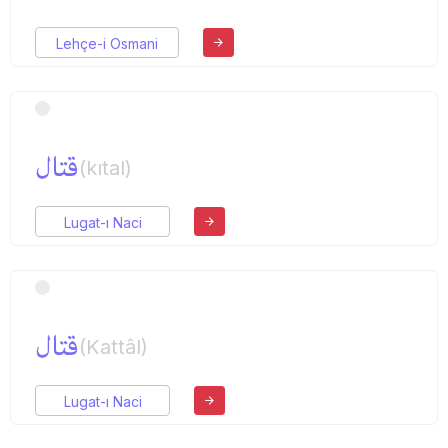
Lehçe-i Osmani
قتال
(kıtal)
Lugat-ı Naci
قتال
(Kattâl)
Lugat-ı Naci