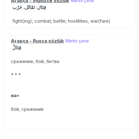
Arapça - İngilizce sözlük
Metni çevir
قِتَال: تَقَاتُل، حَرْب
fight(ing); combat, battle; hostilities, war(fare)
Arapça - Rusca sözlük
Metni çevir
قِتَالٌ
сражение, бой, битва
* * *
иа=
бой, сражение