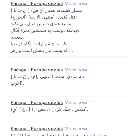
Farsça - Farsça sözlük
Metni çevir
[ قَ تْ تا ] (ع ص) بسیار کشنده. بسیار
قتل کننده. (منتهی الارب) (آنندراج):
به تیغ هندی دشمن قتال می نکند
چنانکه دوست به شمشیر غمزهٔ قَتّال.
سعدی.
مکن به چشم ارادت نگاه در دنیا
که پشت مار بنفش است و زهر ...
Farsça - Farsça sözlük
Metni çevir
[ قَ تْ تا ] (اِخ) نام مردی است. (منتهی
الارب).
Farsça - Farsça sözlük
Metni çevir
(قِ) [ ع . ] (مص ل .) کشتن ، جنگ کردن .
Farsça - Farsça sözlük
Metni çevir
(قَ تّ) [ ع . ] (ص .) بسیار کشنده ، بسیار قتل کننده .