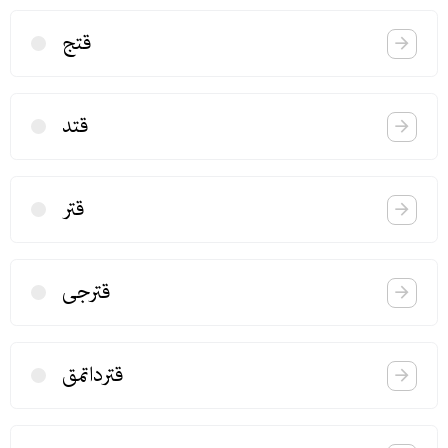
قتج
قتد
قتر
قترجی
قترداتمق