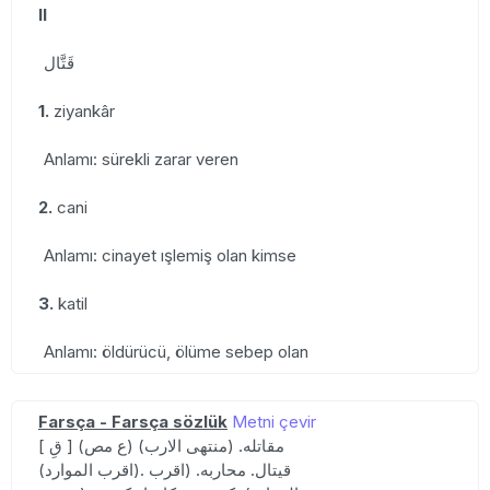
II
قَتَّال
1.
ziyankâr
Anlamı: sürekli zarar veren
2.
cani
Anlamı: cinayet ışlemiş olan kimse
3.
katil
Anlamı: öldürücü, ölüme sebep olan
Farsça - Farsça sözlük
Metni çevir
[ قِ ] (ع مص) مقاتله. (منتهی الارب)
(اقرب الموارد). قیتال. محاربه. (اقرب