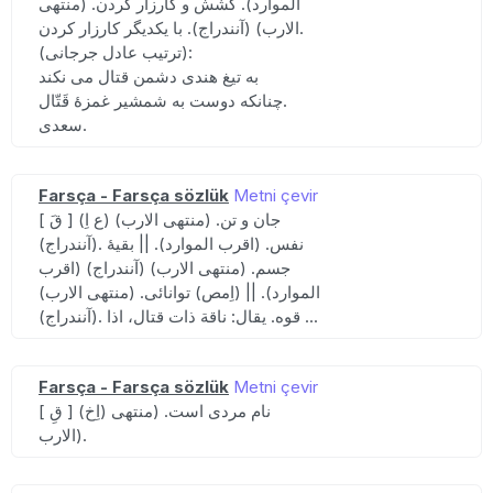
الموارد). کشش و کارزار کردن. (منتهی
الارب) (آنندراج). با یکدیگر کارزار کردن.
(ترتیب عادل جرجانی):
به تیغ هندی دشمن قتال می نکند
چنانکه دوست به شمشیر غمزهٔ قَتّال.
سعدی.
Farsça - Farsça sözlük
Metni çevir
[ قَ ] (ع اِ) جان و تن. (منتهی الارب)
(آنندراج). نفس. (اقرب الموارد). || بقیهٔ
جسم. (منتهی الارب) (آنندراج) (اقرب
الموارد). || (اِمص) توانائی. (منتهی الارب)
(آنندراج). قوه. یقال: ناقة ذات قتال، اذا ...
Farsça - Farsça sözlük
Metni çevir
[ قِ ] (اِخ) نام مردی است. (منتهی
الارب).