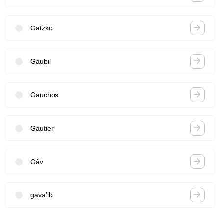
Gatzko
Gaubil
Gauchos
Gautier
Gâv
gava'ib