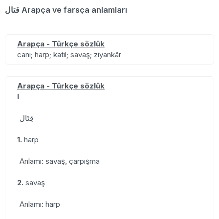
قتال Arapça ve farsça anlamları
Arapça - Türkçe sözlük
cani; harp; katil; savaş; ziyankâr
Arapça - Türkçe sözlük
I
قِتَال
1.
harp
Anlamı: savaş, çarpışma
2.
savaş
Anlamı: harp