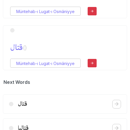
Müntehab-ı Lugat-ı Osmâniyye
قتال
()
Müntehab-ı Lugat-ı Osmâniyye
Next Words
قتال
قتالپا