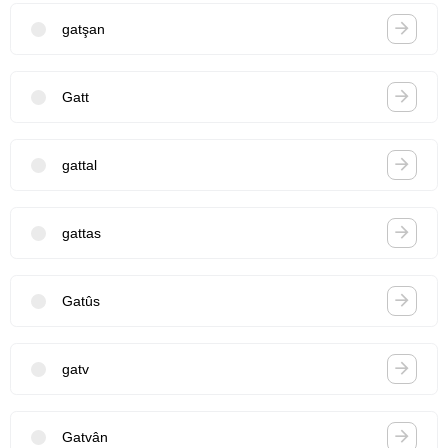
gatşan
Gatt
gattal
gattas
Gatûs
gatv
Gatvân