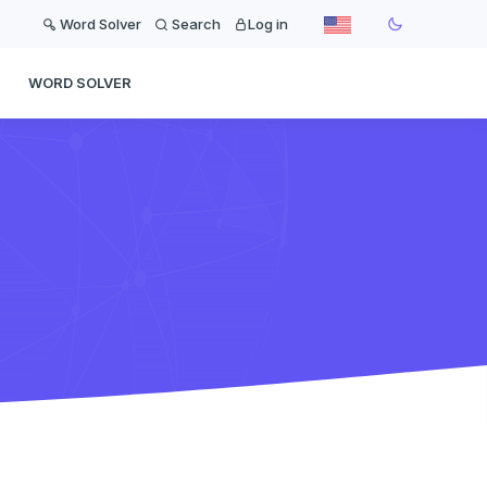
Word Solver
Search
Log in
WORD SOLVER