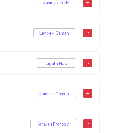
Kamus-ı Türki
Lehçe-i Osmani
Lugat-ı Naci
Kamus-ı Osmani
Kamus-ı Fransevi