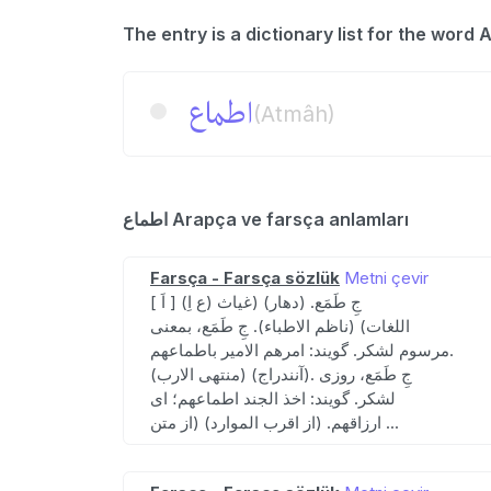
اطماع
(Atmâh)
اطماع Arapça ve farsça anlamları
Farsça - Farsça sözlük
Metni çevir
[ اَ ] (ع اِ) جِ طَمَع. (دهار) (غیاث
اللغات) (ناظم الاطباء). جِ طَمَع، بمعنی
مرسوم لشکر. گویند: امرهم الامیر باطماعهم.
(منتهی الارب) (آنندراج). جِ طَمَع، روزی
لشکر. گویند: اخذ الجند اطماعهم؛ ای
ارزاقهم. (از اقرب الموارد) (از متن ...