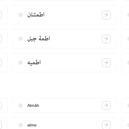
اطمئنان
اطمۀ‌ جبل
اطمیه
Atmâh
atme