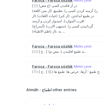
Farsça - Farsça sözlük
Metni çevir
[ اِ ] (ع مص) در آز فکندن کسی
را. آزمند کردن کسی را. تطمیع. (از متن اللغة).
در طمع انداختن. (از کنز) (غیاث اللغات) (از
اقرب الموارد). امیدوار کردن و آزمند
گردانیدن کسی را. (منتهی الارب) (آنندراج)
(از ناظم الاطباء). به ...
Farsça - Farsça sözlük
Metni çevir
( اِ ) [ ع . ] (مص م .) به طمع افکندن .
Farsça - Farsça sözlük
Metni çevir
( اَ ) [ ع . ] (اِ.) جِ طمع ؛ آزها، حرص ها. طمع ها.
Atmâh - اطماع other entries