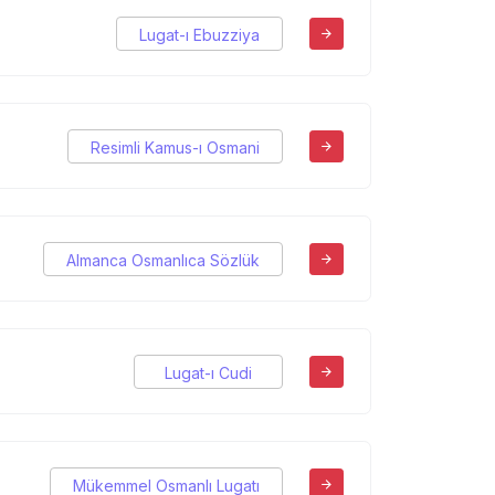
Lugat-ı Ebuzziya
Resimli Kamus-ı Osmani
Almanca Osmanlıca Sözlük
Lugat-ı Cudi
Mükemmel Osmanlı Lugatı