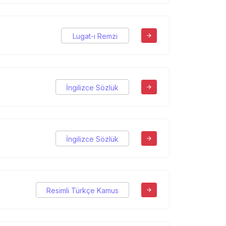
Lugat-ı Remzi
İngilizce Sözlük
İngilizce Sözlük
Resimli Türkçe Kamus