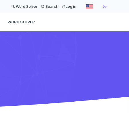
Word Solver
Search
Log in
WORD SOLVER