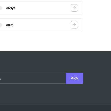
atölye
atraf