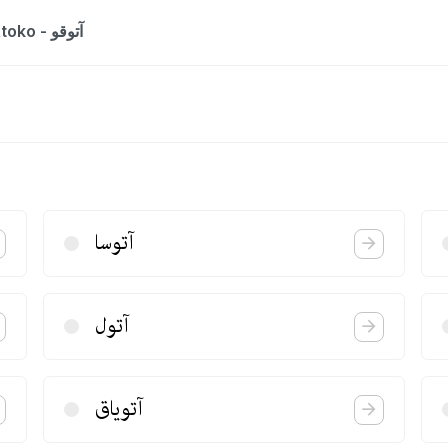
The entry is a dictionary list for the word Atoko - آتوقو
آتوسا
آتول
آتویاق