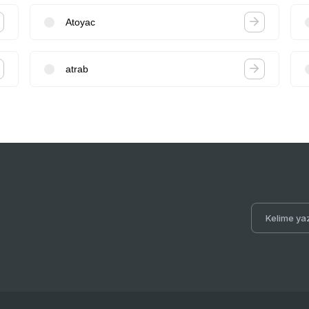
Atoyac
atrab