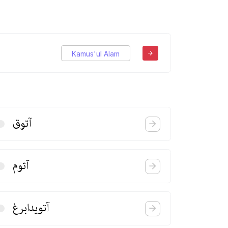
Kamus'ul Alam
آتوق
آتوم
آتویدابرغ