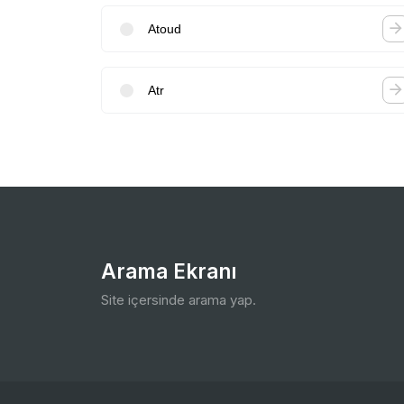
Atoud
Atr
Arama Ekranı
Site içersinde arama yap.