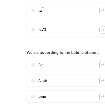
آته
آتیاد
Words according to the Latin alphabet.
Atn
Atnah
atom