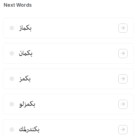
Next Words
بكماز
بكمان
بكمز
بكمزلو
بكندرلمك