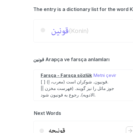
قونین
(Konin)
قونین Arapça ve farsça anlamları
Farsça - Farsça sözlük
Metni çevir
[ ] (معرب، اِ) قونیون. شوکران است.
|| جوز ماثل را نیز گویند. (فهرست مخزن
الادویه). رجوع به قونیون شود.
Next Words
قونیچه