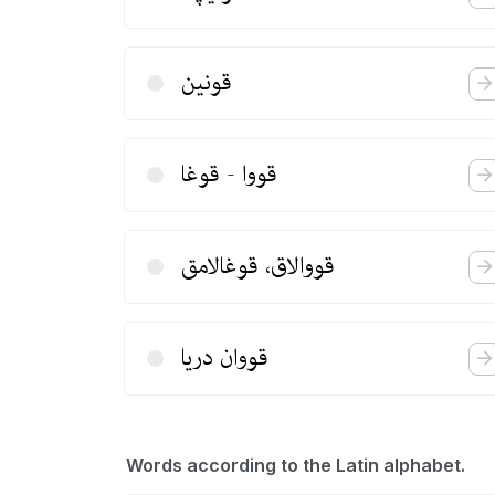
قونین
قووا - قوغا
قووالاق، قوغالامق
قووان دریا
Words according to the Latin alphabet.