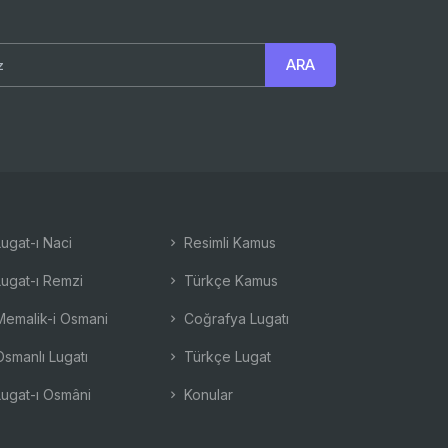
ugat-ı Naci
Resimli Kamus
ugat-ı Remzi
Türkçe Kamus
emalik-i Osmani
Coğrafya Lugatı
smanlı Lugatı
Türkçe Lugat
ugat-ı Osmâni
Konular