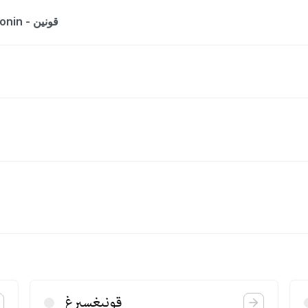
The entry is a dictionary list for the word Konin - قونین
قونیغسبرغ