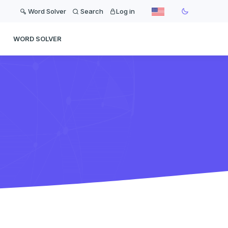
Word Solver
Search
Log in
WORD SOLVER