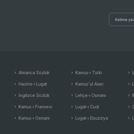
Almanca Sözlük
Kamus-ı Türki
L
Hazine-i Lugat
Kamus'ul Alam
L
İngilizce Sözlük
Lehçe-i Osmani
M
Kamus-ı Fransevi
Lugat-ı Cudi
O
Kamus-ı Osmani
Lugat-ı Ebuzziya
L