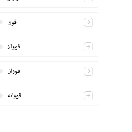
قووا
قووالا
قووان
قووانه