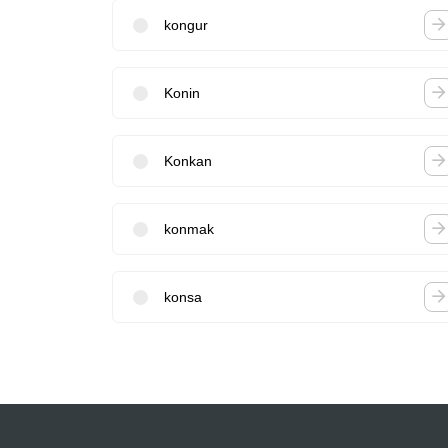
kongur
Konin
Konkan
konmak
konsa