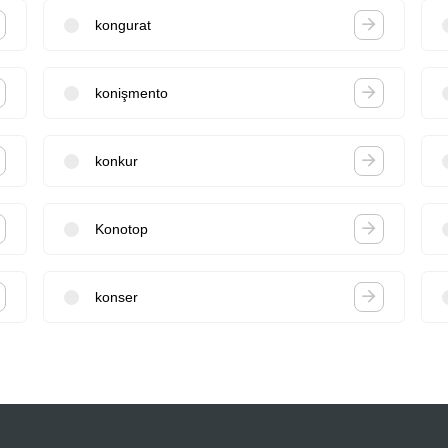
kongurat
konişmento
konkur
Konotop
konser