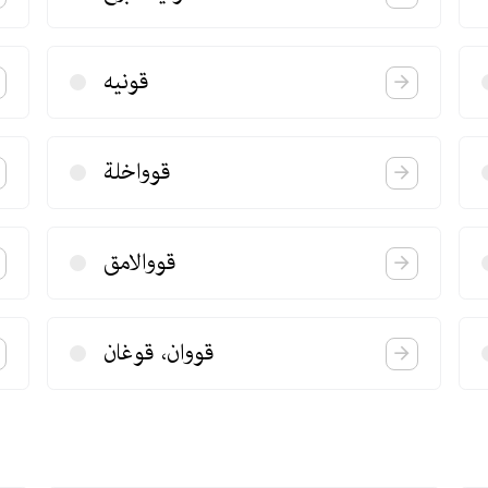
قونیه
قوواخلة
قووالامق
قووان، قوغان