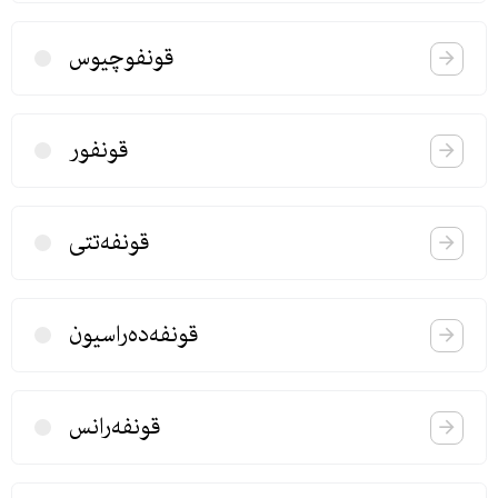
قونفوچیوس
قونفور
قونفه‌تتی
قونفه‌ده‌راسیون
قونفه‌رانس