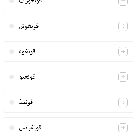
قونغورات
قونغوش
قونغوه
قونغیو
قونفذ
قونفرانس