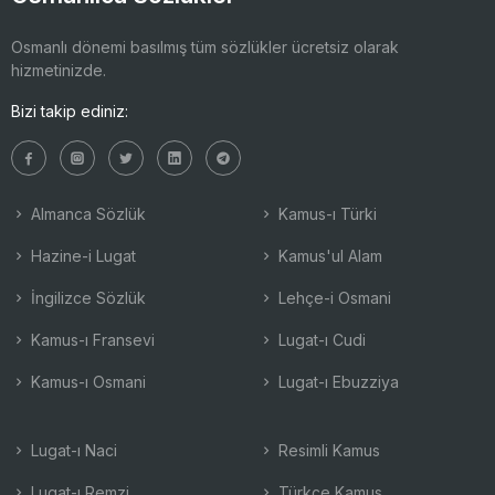
Osmanlı dönemi basılmış tüm sözlükler ücretsiz olarak
hizmetinizde.
Bizi takip ediniz:
Almanca Sözlük
Kamus-ı Türki
Hazine-i Lugat
Kamus'ul Alam
İngilizce Sözlük
Lehçe-i Osmani
Kamus-ı Fransevi
Lugat-ı Cudi
Kamus-ı Osmani
Lugat-ı Ebuzziya
Lugat-ı Naci
Resimli Kamus
Lugat-ı Remzi
Türkçe Kamus