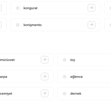
kongurat
konişmento
mürüvvet
toy
arpa
eğlence
cemiyet
dernek