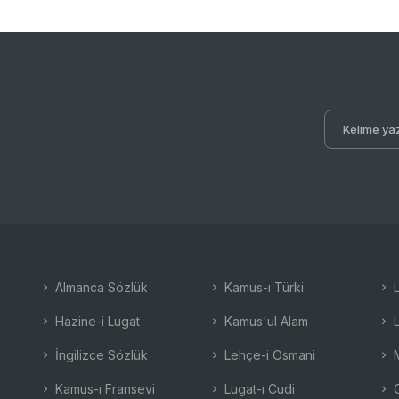
Almanca Sözlük
Kamus-ı Türki
L
Hazine-i Lugat
Kamus'ul Alam
L
İngilizce Sözlük
Lehçe-i Osmani
M
Kamus-ı Fransevi
Lugat-ı Cudi
O