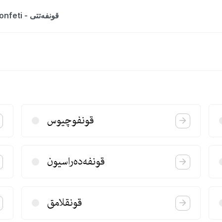
The entry is a dictionary list for the word konfeti - قونفه‌تتی
قونفوچیوس
قونفه‌ده‌راسیون
قونقلامق