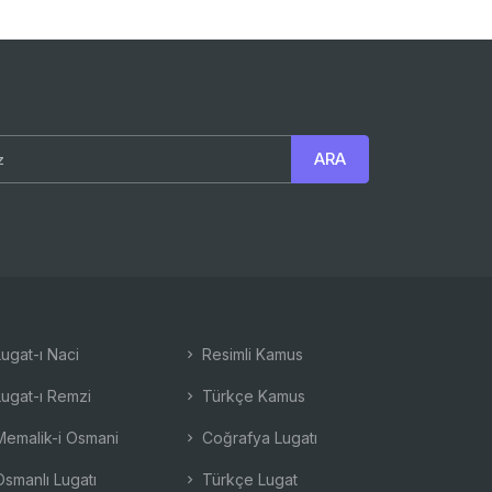
ugat-ı Naci
Resimli Kamus
ugat-ı Remzi
Türkçe Kamus
emalik-i Osmani
Coğrafya Lugatı
smanlı Lugatı
Türkçe Lugat