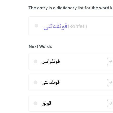
قونفه‌تتی
(konfeti)
Next Words
قونفرانس
قونفه‌تتی
قونق