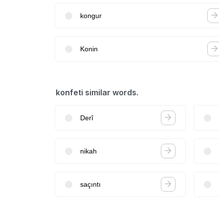
kongur
Konin
konfeti similar words.
Derî
nikah
saçıntı