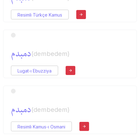
Resimli Türkçe Kamus
دمبدم
(dembedem)
Lugat-ı Ebuzziya
دمبدم
(dembedem)
Resimli Kamus-ı Osmani