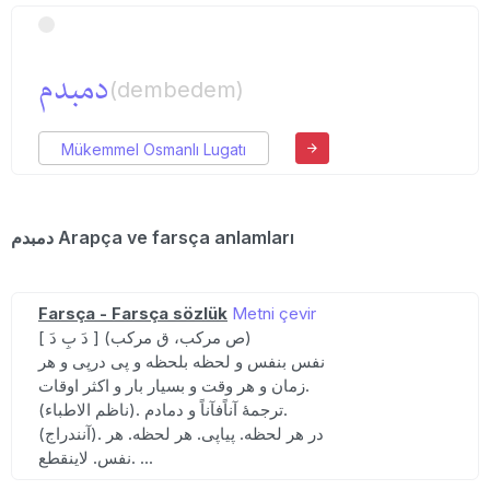
دمبدم
(dembedem)
Mükemmel Osmanlı Lugatı
دمبدم Arapça ve farsça anlamları
Farsça - Farsça sözlük
Metni çevir
[ دَ بِ دَ ] (ص مرکب، ق مرکب)
نفس بنفس و لحظه بلحظه و پی درپی و هر
زمان و هر وقت و بسیار بار و اکثر اوقات.
(ناظم الاطباء). ترجمهٔ آناًفآناً و دمادم.
(آنندراج). در هر لحظه. پیاپی. هر لحظه. هر
نفس. لاینقطع. ...