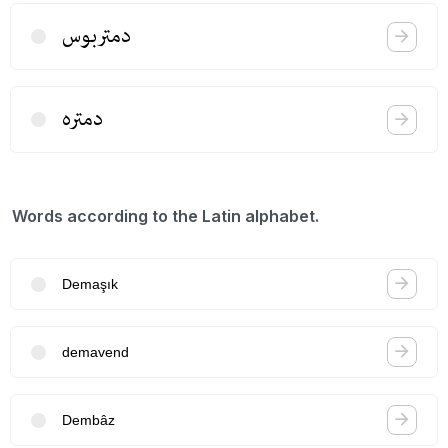
دمتربوس
دمتره
Words according to the Latin alphabet.
Demaşık
demavend
Dembâz