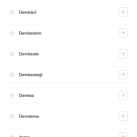
Dembâzî
Dembedem
Dembeste
Dembestegî
Dembia
Demdeme
deme