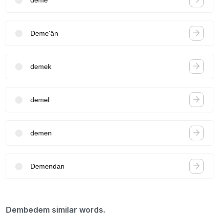
Deme'ân
demek
demel
demen
Demendan
Dembedem similar words.