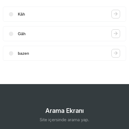
Kâh
Gâh
bazen
Arama Ekranı
Site içersinde arama yap.