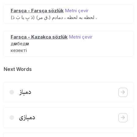
Farsça - Farsça sözlük
Metni çevir
(دَ بِ یا بَ دَ) (ق مر.) لحظه به لحظه ، دمادم .
Farsça - Kazakca sözlük
Metni çevir
дәмбедәм
кезекті
Next Words
دمباز
دمبازی