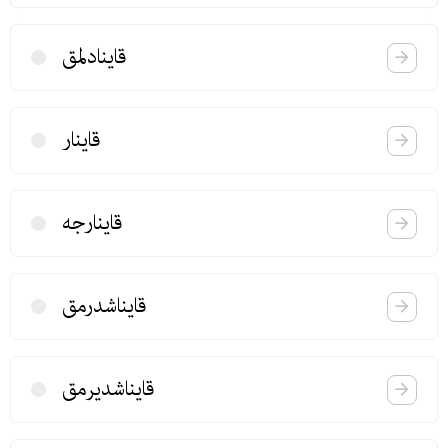
قاینادلمق
قاینار
قاینارجه
قایناشدرمق
قایناشدیرمق