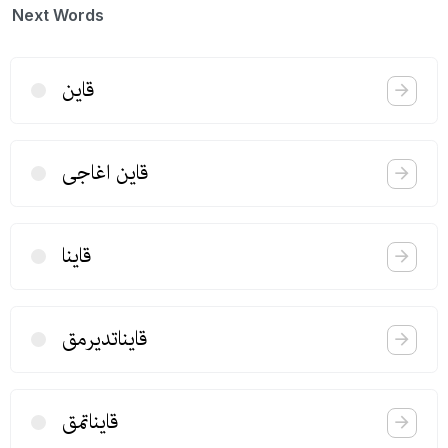
Next Words
قاین
قاین اغاجی
قاینا
قایناتدیرمق
قایناتمق