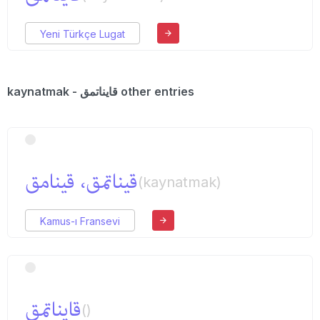
Yeni Türkçe Lugat
kaynatmak - قایناتمق other entries
قیناتمق، قینامق
(kaynatmak)
Kamus-ı Fransevi
قایناتمق
()