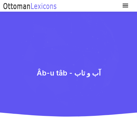
Âb-u tâb - آب و تاب