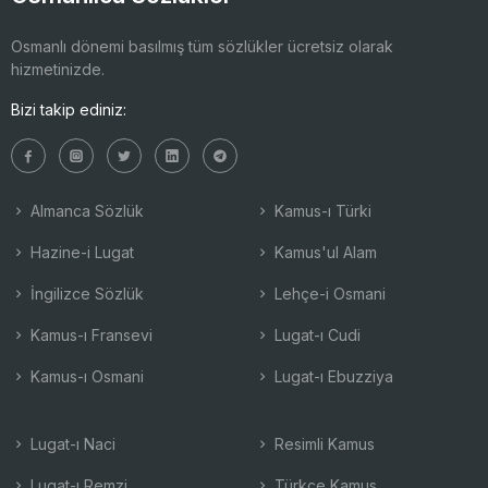
Osmanlı dönemi basılmış tüm sözlükler ücretsiz olarak
hizmetinizde.
Bizi takip ediniz:
Almanca Sözlük
Kamus-ı Türki
Hazine-i Lugat
Kamus'ul Alam
İngilizce Sözlük
Lehçe-i Osmani
Kamus-ı Fransevi
Lugat-ı Cudi
Kamus-ı Osmani
Lugat-ı Ebuzziya
Lugat-ı Naci
Resimli Kamus
Lugat-ı Remzi
Türkçe Kamus