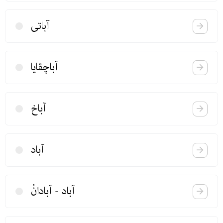
آباتی
آباچقایا
آباخ
آباد
آباد - آبادانْ