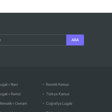
ugat-ı Naci
Resimli Kamus
ugat-ı Remzi
Türkçe Kamus
emalik-i Osmani
Coğrafya Lugatı