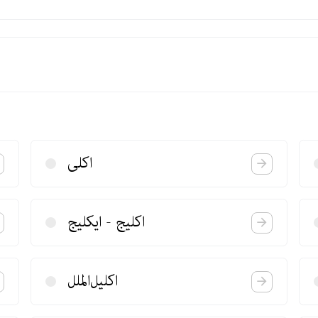
اكلی
اكلیج - ایكلیج
اكلیل‌الملل