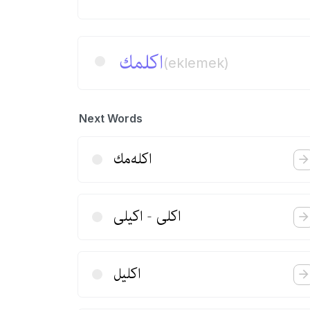
اكلمك
(eklemek)
Next Words
اكله‌‌مك
اكلی - اكیلی
اكلیل