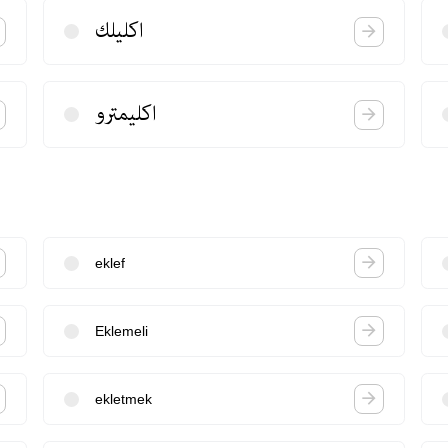
اكلیلك
اكلیمترو
eklef
Eklemeli
ekletmek