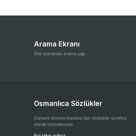
Arama Ekranı
Site içersinde arama yap.
Osmanlıca Sözlükler
Osmanlı dönemi basılmış tüm sözlükler ücretsiz
olarak hizmetinizde.
Bizi takip ediniz: