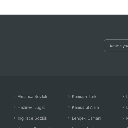
Almanca Sözlük
Kamus-ı Türki
L
Hazine-i Lugat
Kamus'ul Alam
L
İngilizce Sözlük
Lehçe-i Osmani
M