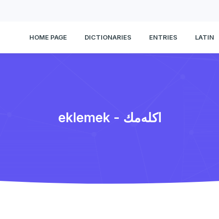
HOME PAGE
DICTIONARIES
ENTRIES
LATIN
eklemek - اكله‌‌مك